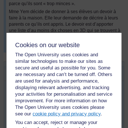
parce qu’ils sont « trop minces ».
Mme Yem décide de donner à ses élèves un devoir à
faire à la maison. Elle leur demande de décrire à leurs
parents ce qu’ils ont appris. Le devoir est d’apporter
une liste d’au moins dix choses en 3D qui se trouvent à
la maison ou dans les environs. Elle est convaincue
que cela leur permettra de consolider le travail déjà fait
Cookies on our website
en classe.
The Open University uses cookies and
similar technologies to make our sites as
Activité 1 : Comprendre les formes
secure and useful as possible for you. Some
en 3D ou polyèdres
are necessary and can’t be turned off. Others
are used for analysis and performance,
Avant de donner cette leçon, vous devez rassembler ou
displaying relevant advertising, and tracking
créer des objets en 3D et les mettre dans un carton (voir
your activities for personalisation and service
la
Ressource 1 : Formes régulières
).
improvement. For more information on how
Répartissez les élèves en groupes de six à huit.
The Open University uses cookies please
Demandez à vos élèves d’examiner soigneusement les
see our
cookie policy and privacy policy
.
formes et objets se trouvant dans le carton. Demandez-
You can accept, reject or manage your
leur les formes, comme des carrés et des rectangles,