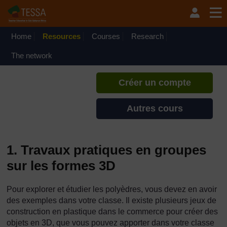
Passer au contenu principal
TESSA - Djibouti
Si vous créez un compte, vous
pouvez établir un profil
Home
Resources
Courses
Research
d'apprentissage personnel sur ce
site.
The network
Créer un compte
Autres cours
1. Travaux pratiques en groupes
sur les formes 3D
Pour explorer et étudier les polyèdres, vous devez en avoir
des exemples dans votre classe. Il existe plusieurs jeux de
construction en plastique dans le commerce pour créer des
objets en 3D, que vous pouvez apporter dans votre classe