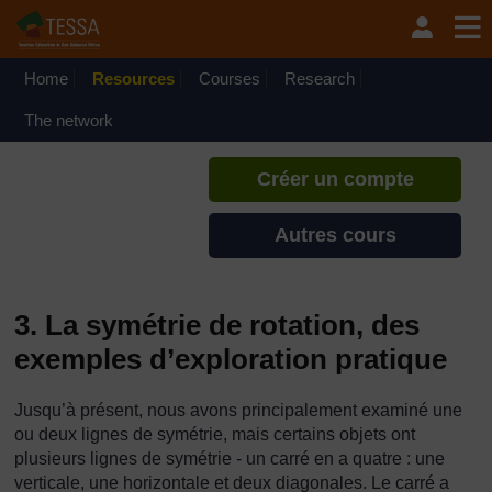
Passer au contenu principal
TESSA - Djibouti
Si vous créez un compte, vous
pouvez établir un profil
Home
Resources
Courses
Research
d'apprentissage personnel sur ce
site.
The network
Créer un compte
Autres cours
3. La symétrie de rotation, des
exemples d’exploration pratique
Jusqu’à présent, nous avons principalement examiné une
ou deux lignes de symétrie, mais certains objets ont
plusieurs lignes de symétrie - un carré en a quatre : une
verticale, une horizontale et deux diagonales. Le carré a