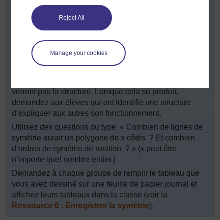
le nombre de lignes de symétrie qu’ils peuvent
identifier.
Reject All
le nombre d’ordres de symétrie de rotation qu’ils
peuvent identifier.
Manage your cookies
Après avoir travaillé sur quelques formes, certains
élèves commenceront à identifier une structure et
pourront remplir leur tableau sans compter ; d’autres ne
verront pas la structure. Lorsque cela se produit,
demandez aux élèves qui ont identifié une structure
d’expliquer aux autres son fonctionnement.
Utilisez des questions du type: « Combien de lignes de
symétrie aurait un polygone de x côtés ? Et combien
d’ordres de symétrie de rotation ? » (x peut être
n’importe quel nombre entier.)
Demandez à chaque groupe de remplir le tableau que
vous avez dessiné sur une feuille de papier journal et
affichez leurs tableaux dans la classe (voir la
Ressource 6 : Enregistrer la symétrie
).