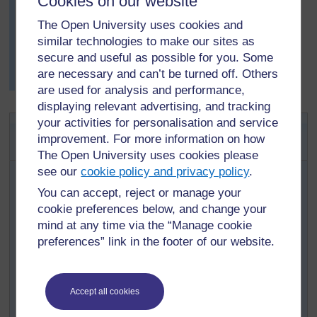
Cookies on our website
Dharma. Ses élèves sont avides de trouver d’autres
formes dans la vie quotidienne comportant plusieurs
The Open University uses cookies and
lignes de symétrie, ce qui fait plaisir à M. Koffi.
similar technologies to make our sites as
D’autres exemples de symétrie figurent dans
la
secure and useful as possible for you. Some
Ressource 4 : Exemples de symétrie dans l’art et les
are necessary and can’t be turned off. Others
tissus
.
are used for analysis and performance,
displaying relevant advertising, and tracking
your activities for personalisation and service
Activité clé : Explication des
improvement. For more information on how
rotations
The Open University uses cookies please
Il vous faut une page de formes de polygones (voir
la
see our
cookie policy and privacy policy
.
Ressource 5 : Polygones)
pour chaque petit groupe
You can accept, reject or manage your
d’élèves.
cookie preferences below, and change your
Commencez par demander aux élèves d’inscrire dans
mind at any time via the “Manage cookie
leur cahier trois titres de colonnes : « côtés de
preferences” link in the footer of our website.
polygone », « lignes de symétrie » et « symétrie de
rotation ». Demandez-leur ensuite d’examiner les formes
et, pour chaque polygone, de compter et d’écrire:
Accept all cookies
le nombre de côtés de la forme.