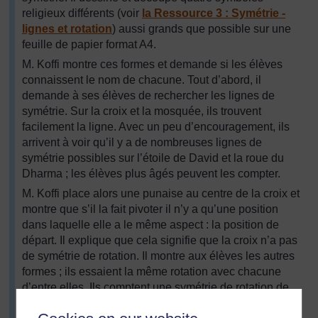
religieux différents (voir
la Ressource 3 : Symétrie -
lignes et rotation
) aussi grands que possible sur une
feuille de papier format A4.
M. Koffi montre ces formes et demande si les élèves
connaissent le nom de chacune. Tout d’abord, il
demande à ses élèves de rechercher les lignes de
symétrie. Sur la croix et la mosquée, ils trouvent
facilement la ligne. Avec un peu d’encouragement, ils
arrivent à voir qu’il y a de nombreuses lignes de
symétrie possibles sur l’étoile de David et la roue du
Dharma ; les élèves plus âgés peuvent les compter.
M. Koffi place alors une punaise au centre de la croix et
montre que s’il la fait pivoter il n’y a qu’une position
dans laquelle elle a le même aspect : la position de
départ. Il explique que cela signifie que la croix n’a pas
de symétrie de rotation. Il montre aux élèves les autres
formes ; ils essaient la même rotation avec chacune
d’entre elles. Ils comptent une symétrie de rotation de
six pour l’étoile de David et de huit pour la roue du