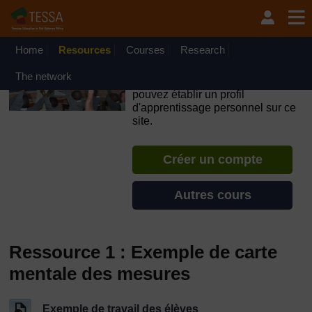
Passer au contenu principal
OpenLearn Create will be unavailable on Wednesday 12
August 2026 from 8am to 10.30am (GMT) due to routine
maintenance.
Home
Resources
Courses
Research
TESSA - Djibouti
The network
Si vous créez un compte, vous
pouvez établir un profil
d'apprentissage personnel sur ce
site.
Créer un compte
Autres cours
Ressource 1 : Exemple de carte
mentale des mesures
Exemple de travail des élèves