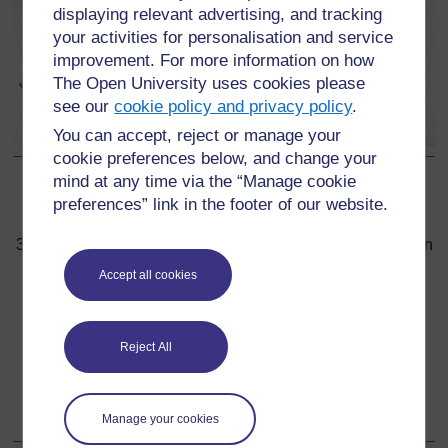
displaying relevant advertising, and tracking
your activities for personalisation and service
improvement. For more information on how
The Open University uses cookies please
see our
cookie policy and privacy policy
.
You can accept, reject or manage your
cookie preferences below, and change your
mind at any time via the “Manage cookie
Précédent
Précédent
preferences” link in the footer of our website.
3. Se préparer à enseigner la compréhension et l’utilisation
des unités de mesure
Accept all cookies
Suivant
Suivant
Reject All
Ressource 2 : De quelle manière les cartes mentales
peuvent aider les professeurs de mathématiques et leurs
élèves
Manage your cookies