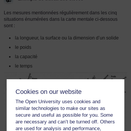
Les mesures mentionnées régulièrement dans les cinq
situations énumérées dans la carte mentale ci-dessous
sont :
la longueur, la surface ou la dimension d’un solide
le poids
la capacité
le temps
Cookies on our website
The Open University uses cookies and
similar technologies to make our sites as
secure and useful as possible for you. Some
are necessary and can’t be turned off. Others
are used for analysis and performance,