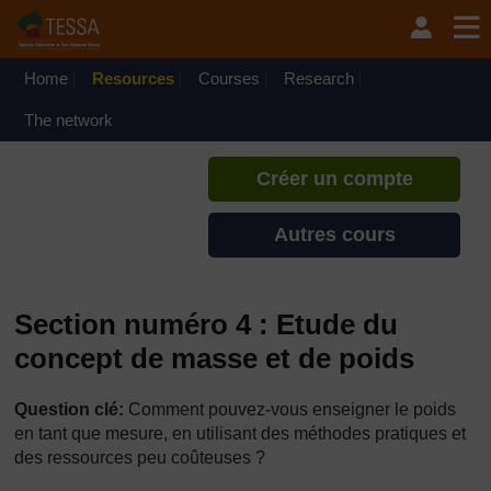
Passer au contenu principal
TESSA - Djibouti
Si vous créez un compte, vous
pouvez établir un profil
Home
Resources
Courses
Research
d'apprentissage personnel sur ce
site.
The network
Créer un compte
Autres cours
Section numéro 4 : Etude du
concept de masse et de poids
Question clé:
Comment pouvez-vous enseigner le poids
en tant que mesure, en utilisant des méthodes pratiques et
des ressources peu coûteuses ?