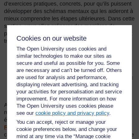
d’exercices pratiques, concrets, pour qu’ils puissent
développer des schémas mentaux qui les aideront à
mieux comprendre les étapes ultérieures. Dans cette
section, vous allez préparer des manières de
présenter aux élèves le concept de poids en suivant
Cookies on our website
trois étapes :
The Open University uses cookies and
comparer le poids de deux objets ou plus qu’on tient
similar technologies to make our sites as
en même temps
secure and useful as possible for you. Some
are necessary and can’t be turned off. Others
estimer et mesurer le poids de certains objets en
are used for analysis and performance,
utilisant des unités non standard, comme des cailloux
displaying relevant advertising, and tracking
mesurer et comparer le poids des objets à l’aide
your activities for personalisation and service
d’unités standard
improvement. For more information on how
Au cœur de ce travail, l’utilisation de balances
The Open University uses cookies please
rudimentaires à fabriquer à l’aide de matériaux
see our
cookie policy and privacy policy
.
économiques et facilement disponibles (voir la
You can accept, reject or manage your
Ressource 1 : Balance rudimentaire
). Des
cookie preferences below, and change your
conseils relatifs au rassemblement de ressources se
mind at any time via the “Manage cookie