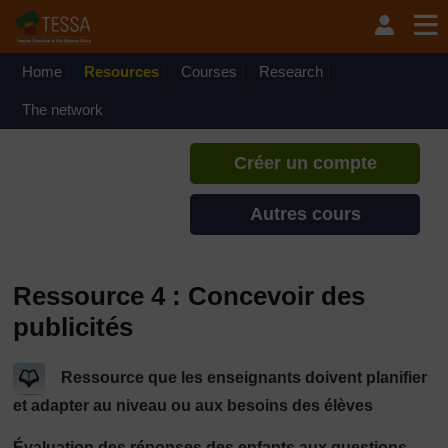
Passer au contenu principal
TESSA - Djibouti
Si vous créez un compte, vous
pouvez établir un profil
Home
Resources
Courses
Research
d'apprentissage personnel sur ce
site.
The network
Créer un compte
Autres cours
Ressource 4 : Concevoir des
publicités
Ressource que les enseignants doivent planifier
et adapter au niveau ou aux besoins des élèves
Évaluation des réponses des enfants aux questions