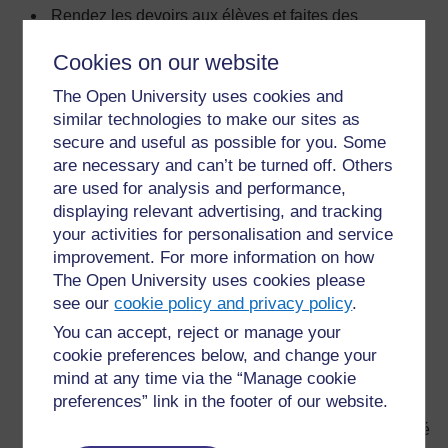
Rendez les devoirs aux élèves et faites des
commentaires généraux sur ce qu'ils ont fait
Cookies on our website
correctement et sur les manières d'améliorer leur
travail.
The Open University uses cookies and
Demandez aux enfants de travailler dans le même
similar technologies to make our sites as
groupe que lorsqu'ils ont répondu aux questions sur
secure and useful as possible for you. Some
les publicités.
are necessary and can’t be turned off. Others
are used for analysis and performance,
Donnez à chaque groupe un grand morceau de
displaying relevant advertising, and tracking
papier et si possible quelques crayons de couleur ou
your activities for personalisation and service
des pinceaux et de la peinture.
improvement. For more information on how
Demandez aux groupes d'imaginer un nouveau
The Open University uses cookies please
produit (par exemple un produit alimentaire, un
see our
cookie policy and privacy policy
.
véhicule, un produit électroménager, un vêtement) et
de planifier comment écrire et dessiner une publicité
You can accept, reject or manage your
pour ce produit. Il leur faudra penser aux questions
cookie preferences below, and change your
auxquelles ils ont répondu au cours de l'activité
mind at any time via the “Manage cookie
précédente.
preferences” link in the footer of our website.
Demandez-leur de concevoir et de créer une publicité