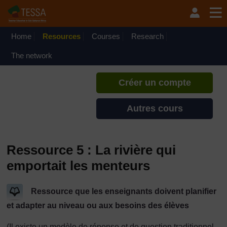
Passer au contenu principal
TESSA - Djibouti
Si vous créez un compte, vous
pouvez établir un profil
Home
Resources
Courses
Research
d'apprentissage personnel sur ce
site.
The network
Créer un compte
Autres cours
Ressource 5 : La rivière qui
emportait les menteurs
Ressource que les enseignants doivent planifier
et adapter au niveau ou aux besoins des élèves
(Il existe un modèle de réponse et de question traditionnel