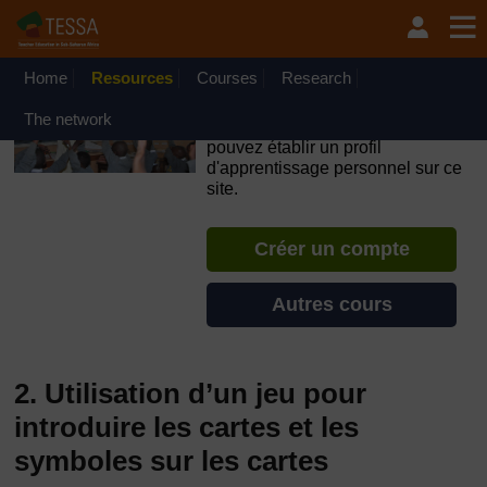
Passer au contenu principal
OpenLearn Create will be unavailable on Wednesday 12
August 2026 from 8am to 10.30am (GMT) due to routine
maintenance.
Home
Resources
Courses
Research
TESSA - Djibouti
The network
Si vous créez un compte, vous
pouvez établir un profil
d'apprentissage personnel sur ce
site.
Créer un compte
Autres cours
2. Utilisation d’un jeu pour
introduire les cartes et les
symboles sur les cartes