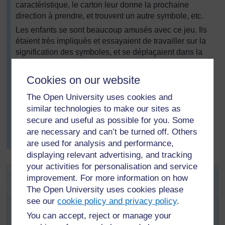
caractéristique, le carton leur donne la prochaine
direction à prendre, et trouvent un autre symbole, etc.
Les enfants se sont beaucoup amusés avec ce jeu. Ils
étaient très impliqués et essayaient de travailler sur la
signification des symboles, et se déplaçaient dans la
bonne direction. Mlle Aloufa a suivi les groupes et était
à leur disposition pour les aider en cas de problème
Cookies on our website
quant à la signification des symboles ou à la direction à
suivre.
The Open University uses cookies and
similar technologies to make our sites as
Chaque élève a atteint la carte finale. Mlle Aloufa était
secure and useful as possible for you. Some
satisfaite parce qu'elle savait qu'ils avaient réussi à
are necessary and can’t be turned off. Others
interpréter tous les symboles et à mieux comprendre les
are used for analysis and performance,
directions.
displaying relevant advertising, and tracking
your activities for personalisation and service
Activité 2: Utilisation des
improvement. For more information on how
symboles
The Open University uses cookies please
see our
cookie policy and privacy policy
.
Commencez votre cours par une brève explication
You can accept, reject or manage your
de l'utilisation et de l'importance des symboles du