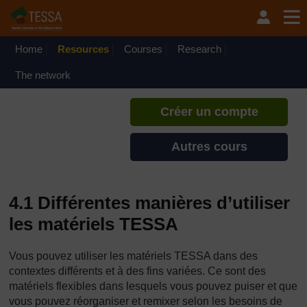
Passer au contenu principal
TESSA - Djibouti
Si vous créez un compte, vous
pouvez établir un profil
Home
Resources
Courses
Research
d'apprentissage personnel sur ce
site.
The network
Créer un compte
Autres cours
4.1 Différentes manières d’utiliser
les matériels TESSA
Vous pouvez utiliser les matériels TESSA dans des
contextes différents et à des fins variées. Ce sont des
matériels flexibles dans lesquels vous pouvez puiser et que
vous pouvez réorganiser et remixer selon les besoins de