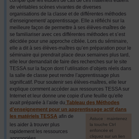
compte que les études de cas de ces matériels étaient
de véritables scènes vivantes de diverses
organisations de la classe et de différentes méthodes
d'enseignement/ apprentissage. Elle a réfléchi sur la
meilleure façon de permettre à ses élèves-maîtres de
se familiariser avec ces différentes méthodes et s’est
décidée pour une approche ciblée. Lors du séminaire,
elle a dit à ses élèves-maîtres qu’en préparation pour le
séminaire qui prendrait place deux semaines plus tard,
elle leur demandait de faire des recherches sur le site
TESSA sur la façon dont l’utilisation d’objets réels dans
la salle de classe peut rendre l'apprentissage plus
significatif. Pour soutenir ses élèves-maîtres, elle leur
explique comment accéder aux ressources TESSA sur
Internet et leur donne une copie d'une feuille qu'elle
avait préparée à l'aide du
Tableau des Méthodes
d’enseignement pour un apprentissage actif dans
les matériels TESSA
afin de
[
Astuce : maintenez
les aider à trouver plus
la touche Ctrl
enfoncée et
rapidement les ressources
cliquez sur un lien
appropriées.