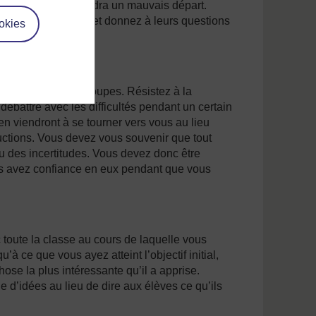
aire, la session prendra un mauvais départ.
ant de commencer, et donnez à leurs questions
okies
z le progrès des groupes. Résistez à la
 débattre avec les difficultés pendant un certain
 en viendront à se tourner vers vous au lieu
ructions. Vous devez vous souvenir que tout
ou des incertitudes. Vous devez donc être
ous avez confiance en eux pendant que vous
 toute la classe au cours de laquelle vous
 ce que vous ayez atteint l’objectif initial,
se la plus intéressante qu’il a apprise.
 d’idées au lieu de dire aux élèves ce qu’ils