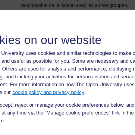
responsable de la liaison avec les autres groupes.
Décidez de différentes manières pour répartir les él
groupes en fonction des liens d’amitié, mettre les pe
personnalités différentes ensemble, des groupes de n
mixtes, ou bien n’avoir aucune catégorie. Quelle est 
kies on our website
situation que vous prévoyez ?
Prévoyez assez de temps pour que les élèves puissen
University uses cookies and similar technologies to make o
temps à la fin de la session pour permettre à chaque
 and useful as possible for you. Some are necessary and ca
conclusions.
f. Others are used for analysis and performance, displaying 
Présenter le travail en groupes
g, and tracking your activities for personalisation and servic
nt. For more information on how The Open University uses
Une fois les élèves répartis en groupes, expliquez-leu
e our
cookie policy and privacy policy
.
résoudre un problème ou arriver à une décision est u
leur développement personnel. Expliquez-leur ce que
ccept, reject or manage your cookie preferences below, an
comportement (respect mutuel, écoute, prise de décisio
 at any time via the “Manage cookie preferences” link in the 
porte-parole, le secrétaire, …).
te.
Expliquez clairement la tâche et faites-la aussi écrire
faire et indiquez-leur la forme que doit prendre le résu