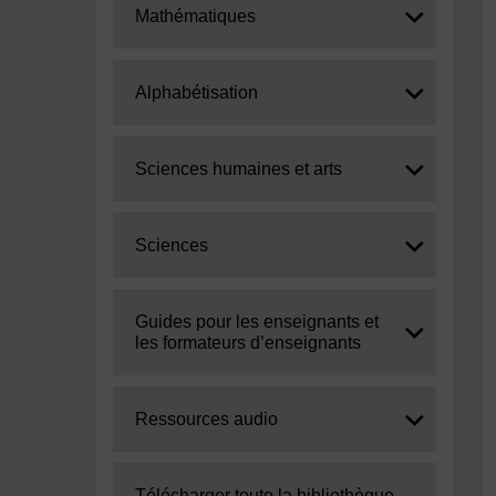
Expand
Mathématiques
Expand
Alphabétisation
Expand
Sciences humaines et arts
Expand
Sciences
Expand
Guides pour les enseignants et
les formateurs d’enseignants
Expand
Ressources audio
Expand
Télécharger toute la bibliothèque