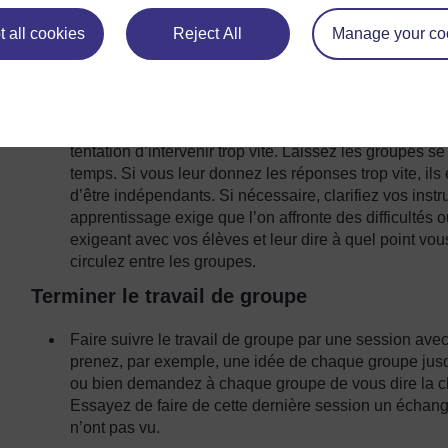
En effet, s’ils ne comprennent pas ce qu’ils doivent f
Donnez-leur la possibilité de poser des questions av
 all cookies
Reject All
Manage your co
des réponses qui les aideront.
Gérer le travail en groupes
Pendant que les élèves travaillent en groupes, vérifie
tentation d’intervenir trop vite. Laissez les groupes se
temps. Si vous leur donnez les réponses trop vite, ils
d’être indépendants. Si nécessaire, clarifiez vos inst
apprentissage exige que l’on affronte des difficultés 
exigeant avec vos élèves et leur dire à quel point v
circulez entre les groupes.
Terminer le travail de groupe
Faire suivre le travail de groupe par une session avec
prenez, par exemple, une idée de chaque groupe jusqu’à
ou bien demandez à chaque groupe de vous dire la cho
Essayez de faire de cette dernière session un échange
n’ont pas vu.