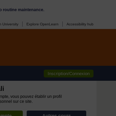
o routine maintenance.
 University
Explore OpenLearn
Accessibility hub
Inscription/Connexion
li
pte, vous pouvez établir un profil
onnel sur ce site.
ompte
Autres cours