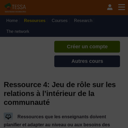
Passer au contenu principal
TESSA - Mali
Si vous créez un compte, vous
pouvez établir un profil
Home
Resources
Courses
Research
d'apprentissage personnel sur ce
site.
The network
Créer un compte
Autres cours
Ressource 4: Jeu de rôle sur les
relations à l’intérieur de la
communauté
Ressources que les enseignants doivent
planifier et adapter au niveau ou aux besoins des