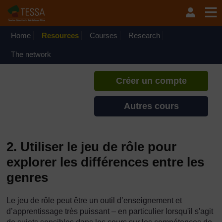
Passer au contenu principal
TESSA - Mali
Si vous créez un compte, vous
pouvez établir un profil
Home
Resources
Courses
Research
d'apprentissage personnel sur ce
site.
The network
Créer un compte
Autres cours
2. Utiliser le jeu de rôle pour
explorer les différences entre les
genres
Le jeu de rôle peut être un outil d’enseignement et
d’apprentissage très puissant – en particulier lorsqu'il s'agit