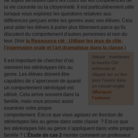
de sujets sensibles dans les cours sur les compétences de
la vie courante ou la citoyenneté. Il est particulièrement utile
lorsque vous explorez les questions relatives aux
différences perçues entre les genres avec vos élèves. Cela
peut aider les élèves à parler plus librement parce qu’ils
discutent du comportement d'autres personnes et non du
leur. (Voir
la Ressource clé
:
Utiliser les jeux de rôle,
l’expression orale et l’art dramatique dans la classe
.)
[
Astuce : maintenez
Il est important de chercher d’où
la touche Ctrl
viennent les stéréotypes liés au
enfoncée et
genre. Les élèves doivent être
cliquez sur un lien
pour l’ouvrir dans
capables de s’apercevoir de quand
un nouvel onglet
un comportement stéréotypé est
(
Masquer
utilisé. Cela arrive souvent dans la
l’astuce
)
famille, mais vous pouvez aussi
examiner votre propre
]
comportement. Est-ce que vous agissez en fonction de
stéréotypes liés au genre dans votre classe ? Est-ce que
les stéréotypes liés au genre s’appliquent dans votre propre
famille ? L’
Étude de cas 2
montre comment un professeur