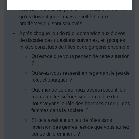
Expliquez l’activité et son objectif à votre classe –
en leur disant de ne pas rire en lisant la situation
qu’ils doivent jouer, mais de réfléchir aux
problèmes qui sont soulevés.
Après chaque jeu de rôle, demandez aux élèves
de discuter des questions suivantes, en groupes
mixtes constitués de filles et de garçons ensemble.
Qu’est-ce que vous pensez de cette situation
?
Qu’avez-vous ressenti en regardant le jeu de
rôle, et pourquoi ?
Que montre ce que nous avons ressenti en
regardant les scènes sur la manière dont
nous voyons le rôle des hommes et celui des
femmes dans la société ?
Si cela avait été un jeu de rôles sans
inversion des genres, est-ce que vous auriez
pensé différemment ?