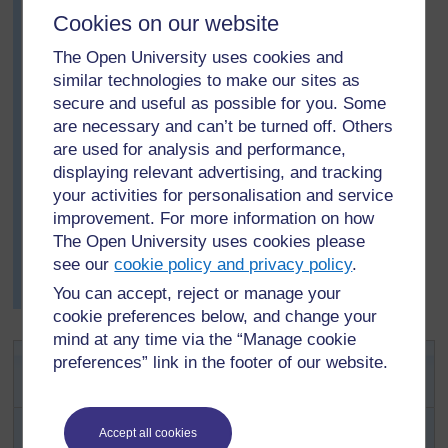
Cookies on our website
question chacun, alors que dans un autre groupe une
fille et un garçon ont posé toutes les questions pendant
The Open University uses cookies and
que les autres prenaient des notes.
similar technologies to make our sites as
Après la visite, il a été demandé aux élèves de faire la
secure and useful as possible for you. Some
liste de trois choses importantes qu'ils avaient
are necessary and can’t be turned off. Others
découvertes et d'en faire le compte rendu à toute la
are used for analysis and performance,
classe. Mme Baoubadi a demandé à chaque groupe à
displaying relevant advertising, and tracking
tour de rôle de dire ce qu'il avait trouvé, sans répéter les
your activities for personalisation and service
réponses qui étaient déjà inscrites au tableau.
improvement. For more information on how
Ils ont ensuite discuté des problèmes qui existaient au
The Open University uses cookies please
sujet de l’eau et ont réfléchi à des solutions possibles
see our
cookie policy and privacy policy
.
(voir la
Ressource 1 : Problèmes pour trouver de
You can accept, reject or manage your
l’eau
).
cookie preferences below, and change your
mind at any time via the “Manage cookie
Activité 1 : Tenir un « journal de
preferences” link in the footer of our website.
l’eau »
Demandez à vos élèves de tenir un « journal de l’eau »
Accept all cookies
pendant une semaine. Ils prendront note (peut-être sur