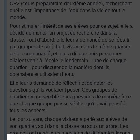
CP2 (cours préparatoire deuxième année), recherchant
quelle est l'importance de l’eau dans la vie de tout le
monde.
Pour stimuler l’intérêt de ses élèves pour ce sujet, elle a
décidé de monter un projet de recherche dans la
classe. Tout d’abord, elle leur a demandé de se répartir
par groupes de six à huit, vivant dans le même quartier
de la communauté, et leur a dit que trois personnes
allaient venir à l’école le lendemain – une de chaque
quartier – pour discuter de la manière dont ils
obtenaient et utilisaient l’eau.
Elle leur a demandé de réfléchir et de noter les
questions qu’ils voulaient poser. Ces groupes de
quartier ont rassemblé leurs questions de manière à ce
que chaque groupe puisse vérifier qu’il avait pensé à
tous les aspects.
Le jour suivant, chaque visiteur a parlé aux élèves de
son quartier, soit dans la classe ou sous un arbre. Les
groupes ont posé leurs questions de différentes façons :
dans un groupe, différents élèves ont posé une