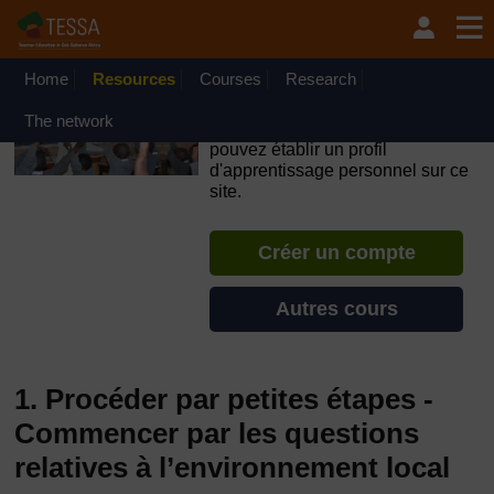
Passer au contenu principal
OpenLearn Create will be unavailable on Wednesday 12
August 2026 from 8am to 10.30am (GMT) due to routine
maintenance.
Home
Resources
Courses
Research
TESSA - Mali
The network
Si vous créez un compte, vous
pouvez établir un profil
d'apprentissage personnel sur ce
site.
Créer un compte
Autres cours
1. Procéder par petites étapes -
Commencer par les questions
relatives à l’environnement local