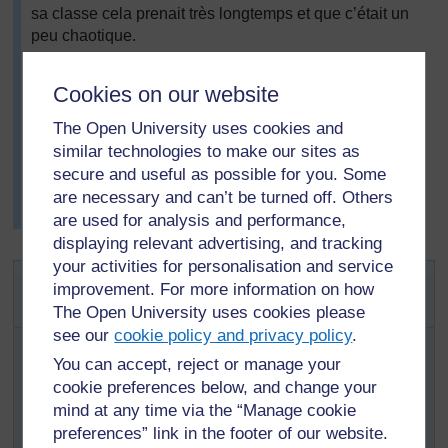
sa classe cela prenait très longtemps et que c’était un
peu chaotique.
Donc, la fois suivante, elle a réparti la classe en deux
groupes, l’un des groupes écrivant ce qu’il savait ou
Cookies on our website
pensait savoir sur les IST/VIH et le SIDA, pendant que
The Open University uses cookies and
l’autre groupe faisait l’activité. Au cours suivant, elle a
similar technologies to make our sites as
interverti les activités des deux groupes. Entre les
secure and useful as possible for you. Some
cours, elle a pu réfléchir à ce que les élèves savaient
déjà ou pensaient savoir au sujet des IST/VIH et du
are necessary and can’t be turned off. Others
SIDA et cela l'a aidée à préparer le cours suivant.
are used for analysis and performance,
displaying relevant advertising, and tracking
your activities for personalisation and service
Activité clé : Jeu de rôle pour les
improvement. For more information on how
cours sur le VIH et le SIDA
The Open University uses cookies please
see our
cookie policy and privacy policy
.
Préparez des cours comportant un jeu de rôle sur le
thème du VIH et du SIDA (voir
Ressource 5 : Jeu de
You can accept, reject or manage your
rôle pour les cours sur le VIH et le SIDA
)adapté à
cookie preferences below, and change your
l’âge de vos élèves. S’ils sont d’âge sexuellement actif,
mind at any time via the “Manage cookie
vous devez vous concentrer sur la prévention. Voici
preferences” link in the footer of our website.