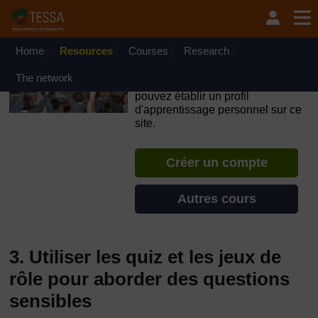
Passer au contenu principal
OpenLearn Create will be unavailable on Wednesday 12
August 2026 from 8am to 10.30am (GMT) due to routine
maintenance.
Home
Resources
Courses
Research
TESSA - Mali
The network
Si vous créez un compte, vous
pouvez établir un profil
d'apprentissage personnel sur ce
site.
Créer un compte
Autres cours
3. Utiliser les quiz et les jeux de
rôle pour aborder des questions
sensibles