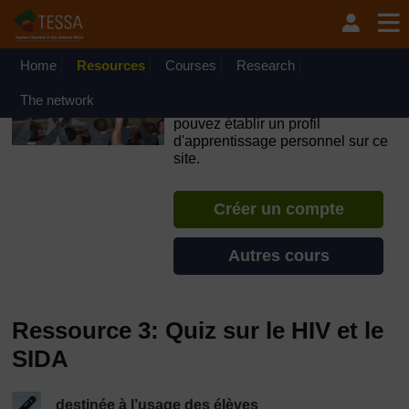
Passer au contenu principal
OpenLearn Create will be unavailable on Wednesday 12
August 2026 from 8am to 10.30am (GMT) due to routine
maintenance.
Home
Resources
Courses
Research
TESSA - Mali
The network
Si vous créez un compte, vous
pouvez établir un profil
d'apprentissage personnel sur ce
site.
Créer un compte
Autres cours
Ressource 3: Quiz sur le HIV et le
SIDA
destinée à l’usage des élèves