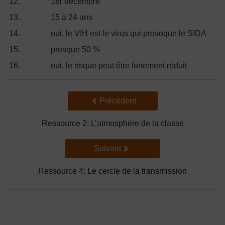
12.
1er décembre
13.
15 à 24 ans
14.
oui, le VIH est le virus qui provoque le SIDA
15.
presque 50 %
16.
oui, le risque peut être fortement réduit
Précédent
Précédent
Ressource 2: L’atmosphère de la classe
Suivant
Suivant
Ressource 4: Le cercle de la transmission