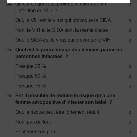
14.
Qu’est-ce qui vous protège le mieux contre
o
l'infection du VIH ?
Oui, le VIH est le virus qui provoque le SIDA
o
Non, le VIH et le SIDA sont la même chose
o
Oui, le SIDA est le virus qui provoque le VIH
o
15.
Quel est le pourcentage des femmes parmi les
personnes infectées ?
Presque 25 %
o
Presque 50 %
o
Presque 75 %
o
16.
Est-il possible de réduire le risque qu'a une
femme séropositive d’infecter son bébé ?
Oui, le risque peut être fortement réduit
o
Non, pas du tout
o
Seulement un peu
o