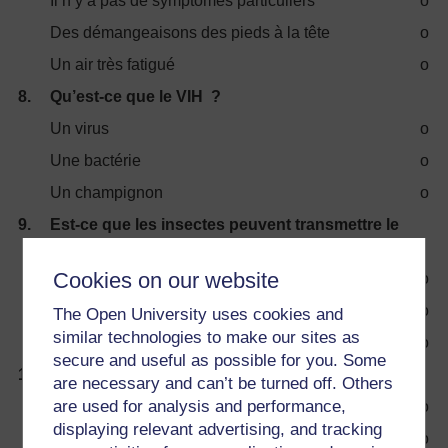
Il n’y a pas de symptômes particuliers
o
Des démangeaisons des pieds à la tête
o
Un air très fatigué
o
8.
Qu’est-ce que le VIH ?
Un virus
o
Une bactérie
o
Un champignon
o
9.
Est-ce que les insectes peuvent transmettre le
VIH ?
Cookies on our website
Seulement les moustiques
o
Oui
o
The Open University uses cookies and
similar technologies to make our sites as
Non
o
secure and useful as possible for you. Some
10.
Que veut dire l’acronyme MST ?
are necessary and can’t be turned off. Others
are used for analysis and performance,
Maladie sexuellement transmissible
o
displaying relevant advertising, and tracking
Médecin spécialiste traitant
o