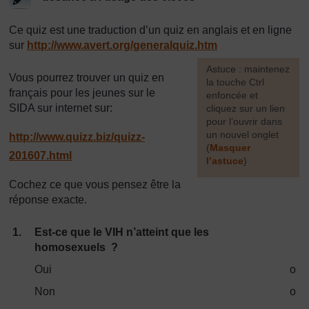
Ce quiz est une traduction d’un quiz en anglais et en ligne
sur
http://www.avert.org/
generalquiz.htm
[
Astuce : maintenez
Vous pourrez trouver un quiz en
la touche Ctrl
français pour les jeunes sur le
enfoncée et
SIDA sur internet sur:
cliquez sur un lien
pour l’ouvrir dans
un nouvel onglet
http://www.quizz.biz/
quizz-
(
Masquer
201607.html
l’astuce
)
Cochez ce que vous pensez être la
]
réponse exacte.
1.
Est-ce que le VIH n’atteint que les
homosexuels ?
Oui
o
Non
o