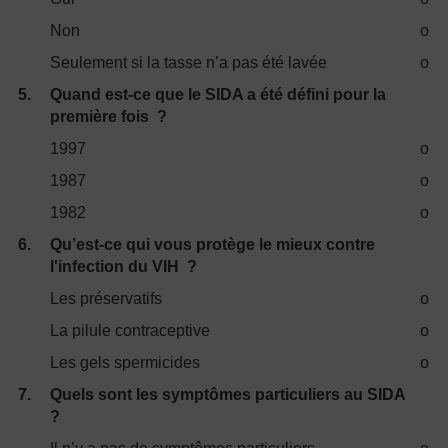
Non
o
Seulement si la tasse n’a pas été lavée
o
5.
Quand est-ce que le SIDA a été défini pour la
première fois ?
1997
o
1987
o
1982
o
6.
Qu’est-ce qui vous protège le mieux contre
l'infection du VIH ?
Les préservatifs
o
La pilule contraceptive
o
Les gels spermicides
o
7.
Quels sont les symptômes particuliers au SIDA
?