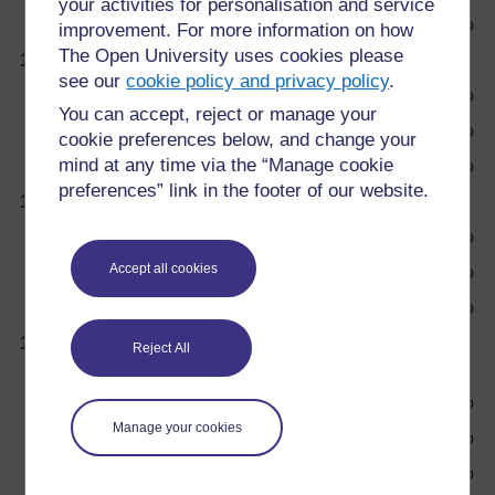
your activities for personalisation and service
Maladie standard thérapeutique
o
improvement. For more information on how
The Open University uses cookies please
11.
Est-ce qu’il y a un traitement pour le SIDA ?
see our
cookie policy and privacy policy
.
Oui
o
You can accept, reject or manage your
Non
o
cookie preferences below, and change your
mind at any time via the “Manage cookie
Seulement sur ordonnance du médecin
o
preferences” link in the footer of our website.
12.
Quand a lieu la Journée Mondiale du SIDA ?
Le 1er janvier
o
Accept all cookies
Le 1er décembre
o
Le 1er juin
o
13.
Dans le monde entier, quelle est la plage d’âges
Reject All
la plus touchée par le VIH ?
0 à 14 ans
o
Manage your cookies
15 à 24 ans
o
25 à 34 ans
o