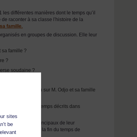
les différentes manières dont le temps qu’il
 de raconter à sa classe l'histoire de la
a famille.
 organisés en groupes de discussion. Elle leur
 sa famille ?
re ?
averse soudaine ?
M. Odjo ?
tte région aurait eu sur M. Odjo et sa famille
acun des types de temps décrits dans
ur sites
rire les points principaux de leur
n’t be
 la classe entière à la fin du temps de
relevant