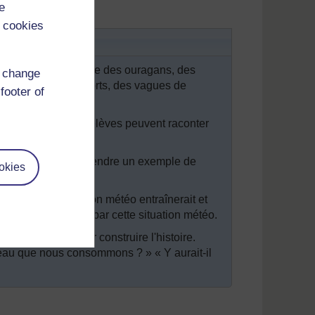
e
 cookies
rême
xtrême, par exemple des ouragans, des
d change
iales, des vents forts, des vagues de
footer of
que cas. Quelques élèves peuvent raconter
haque groupe de prendre un exemple de
okies
s que cette situation météo entraînerait et
e serait perturbée par cette situation météo.
ouragements pour construire l'histoire.
l'eau que nous consommons ? » « Y aurait-il