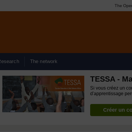
The Open
Research
The network
TESSA - Ma
Si vous créez un com
d'apprentissage pers
Créer un c