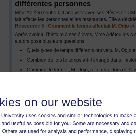
différentes personnes
Mme Adétou souhaitait analyser avec ses élèves de CM1 
fait affecte les personnes et les ressources. Elle a décidé
Ressource 5 : Comment le temps affectait M. Odjo et s
Après avoir lu l'histoire à ses élèves, Mme Adétou les a
a alors posé plusieurs questions.
Quels types de temps différents ont vécu M. Odjo et
Combien de fois le temps a-t-il changé dans l'histoi
Comment le fermier, M. Odjo, a-t-il réagi lors de l'
Quel impact la pluie a-t-elle eu sur les récoltes de 
À votre avis, quel impact l'absence de pluie dans ce
?
kies on our website
Comment vous sentiriez-vous si vous subissiez ch
l'histoire ?
University uses cookies and similar technologies to make o
Mme Adétou a demandé à un élève de chaque groupe d'éc
 and useful as possible for you. Some are necessary and ca
discussion et à un autre élève de présenter leurs idées à
f. Others are used for analysis and performance, displaying 
discussion.