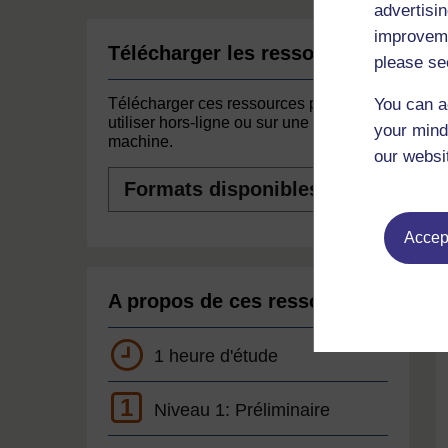
advertisin
improveme
Télécharger les ressources
please se
You can a
Télécharger ces ressources pour les
utiliser hors-ligne ou sur une autre
your mind
machine.
our websi
Formats
disponibles
Accept
A propos de ces ressources
1 heure d'étude
1
Niveau 1: Préliminaire