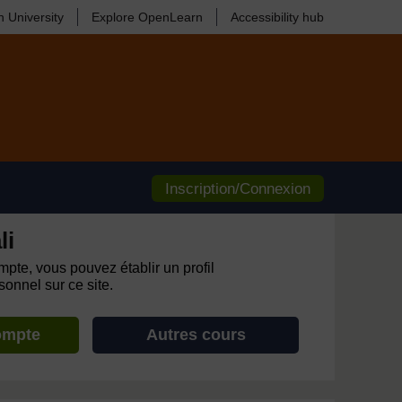
 University
Explore OpenLearn
Accessibility hub
Inscription/Connexion
li
pte, vous pouvez établir un profil
onnel sur ce site.
ompte
Autres cours