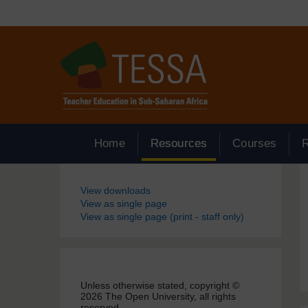
Passer au contenu principal
Home
Resources
Courses
Blocs
View downloads
View as single page
View as single page (print - staff only)
Unless otherwise stated, copyright ©
2026 The Open University, all rights
reserved.