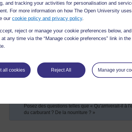
g, and tracking your activities for personalisation and servic
nt. For more information on how The Open University uses
Activité clé : Explorer le temps ext
e our
cookie policy and privacy policy
.
Évoquez avec vos élèves des exemples de temps e
ccept, reject or manage your cookie preferences below, an
sécheresses, des inondations, des températures glac
 at any time via the “Manage cookie preferences” link in the 
chaleur.
te.
Parlez avec la classe de ce qui se passe dans cha
beaucoup de choses sur certains des exemples.
Organisez votre classe en groupes. Demandez à c
 all cookies
Reject All
Manage your co
temps extrême.
Ils doivent ensuite essayer de réfléchir aux problème
écrire une courte histoire pour montrer comment la vi
Donnez à vos élèves suffisamment de temps et d'enc
Posez des questions telles que « Qu'arriverait-il à 
du carburant ? De la nourriture ? »