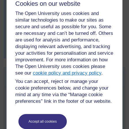
Cookies on our website
élèves et les aide, et est émerveillé des plans qu'il voit
naître sous ses yeux. Les enfants évoquent la
The Open University uses cookies and
possibilité d'impliquer la communauté et l'école pour
similar technologies to make our sites as
combattre la pollution, non seulement dans la rivière
secure and useful as possible for you. Some
mais aussi dans le village. Alidou sent qu’il a atteint son
are necessary and can’t be turned off. Others
but de faire prendre conscience des effets nocifs de la
are used for analysis and performance,
pollution de l'eau, et est ravi d'avoir encouragé une
displaying relevant advertising, and tracking
attitude responsable dans la communauté chez ses
your activities for personalisation and service
élèves.
improvement. For more information on how
The Open University uses cookies please
Activité 2: Une expérience sur la
see our
cookie policy and privacy policy
.
pollution
You can accept, reject or manage your
cookie preferences below, and change your
Pour rafraîchir ou approfondir vos propres
mind at any time via the “Manage cookie
connaissances sur la thématique de l'eau, lisez la
preferences” link in the footer of our website.
Ressource 2 : Les problèmes de l’eau.
Essayez
cette activité vous-même avant la leçon pour
pouvoir mieux aider vos élèves ensuite.
Accept all cookies
Demandez à vos élèves de mettre l'expérience en