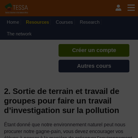
Passer au contenu principal
TESSA - Mali
Si vous créez un compte, vous
pouvez établir un profil
Home
Resources
Courses
Research
d'apprentissage personnel sur ce
site.
The network
Créer un compte
Autres cours
2. Sortie de terrain et travail de
groupes pour faire un travail
d’investigation sur la pollution
Étant donné que notre environnement naturel peut nous
procurer notre gagne-pain, vous devez encourager vos