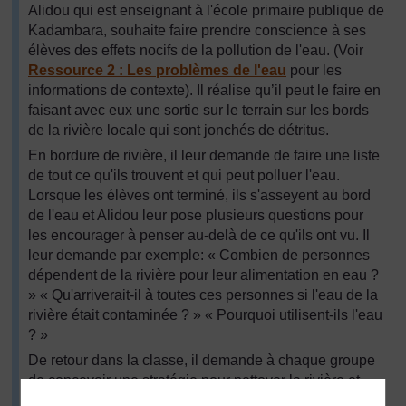
Alidou qui est enseignant à l'école primaire publique de
Kadambara, souhaite faire prendre conscience à ses
élèves des effets nocifs de la pollution de l'eau. (Voir
Ressource 2 : Les problèmes de l'eau
pour les
informations de contexte). Il réalise qu’il peut le faire en
faisant avec eux une sortie sur le terrain sur les bords
de la rivière locale qui sont jonchés de détritus.
En bordure de rivière, il leur demande de faire une liste
de tout ce qu'ils trouvent et qui peut polluer l'eau.
Lorsque les élèves ont terminé, ils s'asseyent au bord
de l'eau et Alidou leur pose plusieurs questions pour
les encourager à penser au-delà de ce qu'ils ont vu. Il
leur demande par exemple: « Combien de personnes
dépendent de la rivière pour leur alimentation en eau ?
» « Qu'arriverait-il à toutes ces personnes si l'eau de la
rivière était contaminée ? » « Pourquoi utilisent-ils l'eau
? »
De retour dans la classe, il demande à chaque groupe
de concevoir une stratégie pour nettoyer la rivière et
ses alentours. Il se déplace dans la classe, écoute les