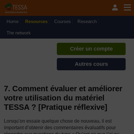
Passer au contenu principal
TESSA - Mali
Si vous créez un compte, vous
pouvez établir un profil
Home
Resources
Courses
Research
d'apprentissage personnel sur ce
site.
The network
Créer un compte
Autres cours
7. Comment évaluer et améliorer
votre utilisation du matériel
TESSA ? [Pratique réflexive]
Lorsqu’on essaie quelque chose de nouveau, il est
important d’obtenir des commentaires évaluatifs pour