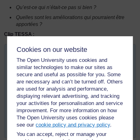
Qu’est-ce qui n’était-ce pas si bien ?
Quelles sont les améliorations qui pourraient être
apportées ?
Clip TESSA :
Cookies on our website
On demande aux enseignants en formation passant leur
B Ed à l’Open University du Soudan de s’entraîner à
The Open University uses cookies and
quatorze stratégies d’enseignement clés représentées et
similar technologies to make our sites as
illustrées dans le matériel pédagogique TESSA.
secure and useful as possible for you. Some
are necessary and can’t be turned off. Others
are used for analysis and performance,
displaying relevant advertising, and tracking
Leur superviseur évalue leurs compétences à utiliser ces
stratégies de manière efficace.
your activities for personalisation and service
improvement. For more information on how
The Open University uses cookies please
see our
cookie policy and privacy policy
.
You can accept, reject or manage your