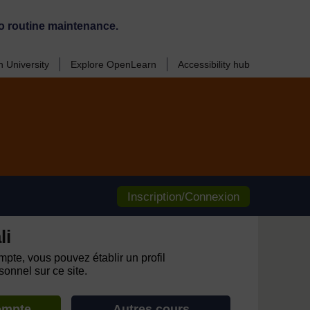
o routine maintenance.
 University
Explore OpenLearn
Accessibility hub
Inscription/Connexion
li
pte, vous pouvez établir un profil
onnel sur ce site.
ompte
Autres cours