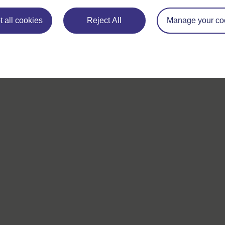
 all cookies
Reject All
Manage your co
Si vous avez un souci quelconque concernant ce site, veuill
nous contacter ici