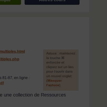
multiples.html
[
Astuce : maintenez
la touche ⌘
ltiples.php
enfoncée et
cliquez sur un lien
pour l’ouvrir dans
un nouvel onglet
 81-87, en ligne :
(
Masquer
df
l’astuce
)
]
ffre une collection de Ressources