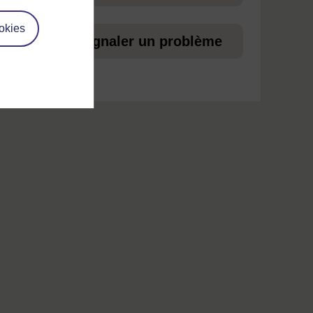
okies
ez
Signaler un problème