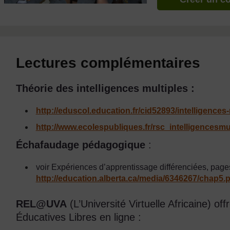
Lectures complémentaires
Théorie des intelligences multiples
:
http://eduscol.education.fr/cid52893/intelligences-
http://www.ecolespubliques.fr/rsc_intelligencesmu
Échafaudage pédagogique
:
voir Expériences d’apprentissage différenciées, pages
http://education.alberta.ca/
media/
6346267/
chap5.p
REL@UVA
(L’Université Virtuelle Africaine) o
Éducatives Libres en ligne :