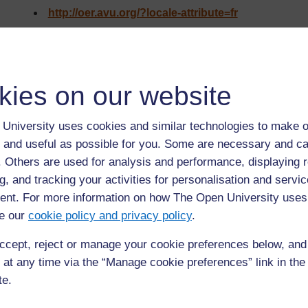
http://oer.avu.org/
?locale-attribute=fr
Précédent
Précédent
kies on our website
Grille d’observation de leçon du Superviseur de
University uses cookies and similar technologies to make o
pratiques pédagogiques
 and useful as possible for you. Some are necessary and ca
f. Others are used for analysis and performance, displaying 
g, and tracking your activities for personalisation and servic
nt. For more information on how The Open University uses
e our
cookie policy and privacy policy
.
ccept, reject or manage your cookie preferences below, an
 at any time via the “Manage cookie preferences” link in the 
te.
Pour de plus amples informations, référez-vous à notre foire
questions qui peut vous fournir l'aide nécessaire.