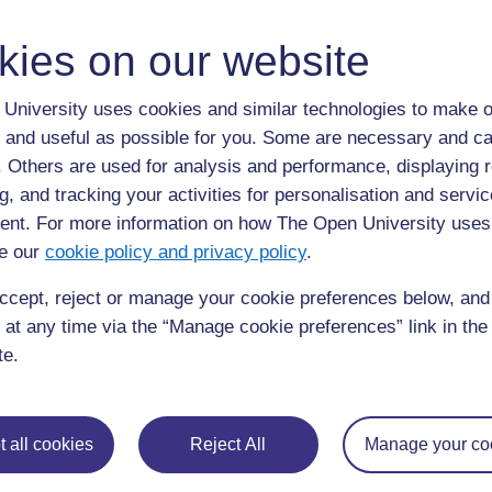
classe.
kies on our website
Dans les matériels TESSA il y a des activités à
salles de classe pour les aider à développer 
University uses cookies and similar technologies to make o
activités de formation à effectuer dans sa pro
 and useful as possible for you. Some are necessary and ca
être utilisées par les enseignants en formation
f. Others are used for analysis and performance, displaying 
d'enseignement. Elles les engagent à utiliser 
g, and tracking your activities for personalisation and servic
un moyen d'apprentissage de l'enseignement. L
nt. For more information on how The Open University uses
propre école sont différentes des activités tradi
e our
cookie policy and privacy policy
.
des enseignants en ce sens qu’elles relient la t
sont encouragés à réfléchir de manière critique
ccept, reject or manage your cookie preferences below, an
de classe.
 at any time via the “Manage cookie preferences” link in the 
te.
Les matériels ont été adaptés pour mieux répon
l’environnement dans une variété de contextes 
saharienne et sont disponibles en quatre langue
 all cookies
Reject All
Manage your co
français et kiswahili).
L'ensemble des matérie
disponible à partir de la page d'accueil de