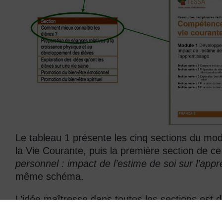
Le tableau 1 présente les cinq sections du m
la Vie Courante, puis la première section de ce
personnel : impact de l’estime de soi sur l’app
même schéma.
L’idée maîtresse dans toutes les sections est
enseignants sur l'enseignement/apprentissage e