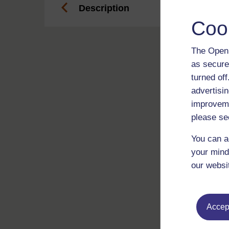
Description
Coo
The Open 
as secure
turned of
advertisin
improveme
please se
You can a
your mind
our websi
Accept