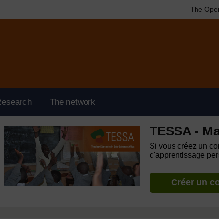
The Open
Research
The network
TESSA - Ma
Si vous créez un com
d'apprentissage pers
Créer un c