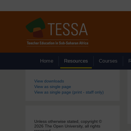
Passer au contenu principal
Home
Resources
Courses
Blocs
View downloads
View as single page
View as single page (print - staff only)
Unless otherwise stated, copyright ©
2026 The Open University, all rights
reserved.