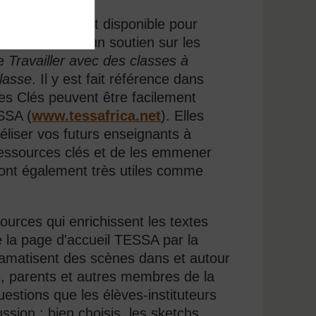
Clés
TESSA est disponible pour
és fournissent un soutien sur les
le
Travailler avec des classes à
classe
. Il y est fait référence dans
s Clés peuvent être facilement
ESSA (
www.tessafrica.net
). Elles
déliser vos futurs enseignants à
essources clés et de les emmener
 sont également très utiles comme
ources qui enrichissent les textes
e la page d'accueil TESSA par la
ramatisent des scènes dans et autour
es, parents et autres membres de la
stions que les élèves-instituteurs
sion ; bien choisis, les sketchs