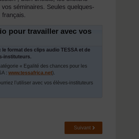
ns vos séminaires. Seules quelques-
 français.
dio pour travailler avec vos
c le format des clips audio TESSA et de
-instituteurs.
catégorie « Egalité des chances pour les
SA :
www.tessafrica.net
).
rriez l'utiliser avec vos élèves-instituteurs
Suivant
Suivant