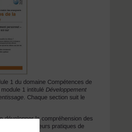
odule 1 du domaine Compétences de
 module 1 intitulé
Développement
rentissage
. Chaque section suit le
 de développer la compréhension des
t d'améliorer leurs pratiques de