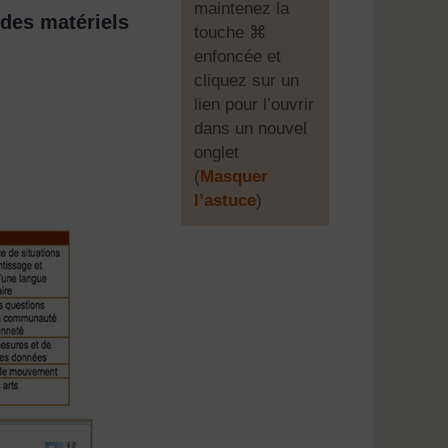
maintenez la
 des matériels
touche ⌘
enfoncée et
cliquez sur un
lien pour l’ouvrir
dans un nouvel
onglet
(
Masquer
l’astuce
)
]