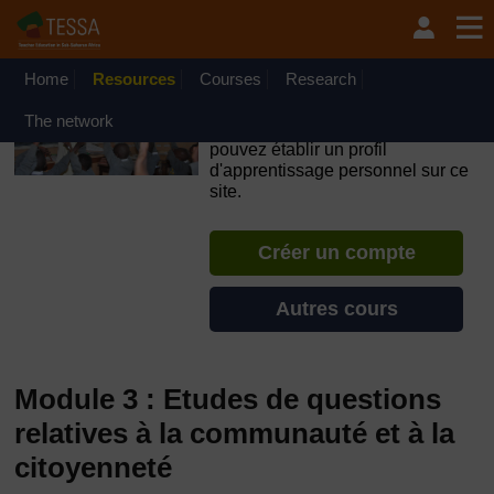
Passer au contenu principal
OpenLearn Create will be unavailable on Wednesday 12
August 2026 from 8am to 10.30am (GMT) due to routine
maintenance.
Home
Resources
Courses
Research
TESSA - Togo
The network
Si vous créez un compte, vous
pouvez établir un profil
d'apprentissage personnel sur ce
site.
Créer un compte
Autres cours
Module 3 : Etudes de questions
relatives à la communauté et à la
citoyenneté