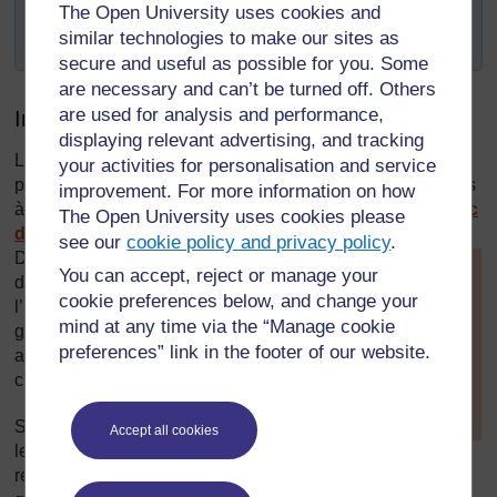
communauté,
The Open University uses cookies and
similar technologies to make our sites as
organisé une assemblée à l'école.
secure and useful as possible for you. Some
are necessary and can’t be turned off. Others
are used for analysis and performance,
Introduction
displaying relevant advertising, and tracking
Les classes nombreuses présentent des défis particuliers
your activities for personalisation and service
pour les enseignants – en particulier si ce sont des classes
improvement. For more information on how
à niveaux multiples (voir
la ressource clé : Travailler avec
The Open University uses cookies please
des classes à effectif lourd ou à niveaux multiples
).
see our
cookie policy and privacy policy
.
Dans cette section, nous faisons
[
Astuce : maintenez
You can accept, reject or manage your
des suggestions quant à
la touche Ctrl
cookie preferences below, and change your
l’utilisation de différents types de
enfoncée et
mind at any time via the “Manage cookie
cliquez sur un lien
gestion de classe destinés à
preferences” link in the footer of our website.
pour l’ouvrir dans
améliorer la compréhension de la
un nouvel onglet
citoyenneté par les élèves.
(
Masquer
l’astuce
)
Simplement parler aux élèves de
Accept all cookies
leurs rôles et de leurs
]
responsabilités en tant que citoyens aura moins d'impact