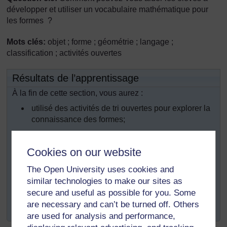
développer et utiliser un vocabulaire mathématique pour
les formes ?
Mots clés:
objet ; forme ; géométrie ; langage ;
classification ; activités ouvertes
Résultats de l’apprentissage
À la fin de cette section, vous aurez :
utilisé des activités de tri ouvertes pour explorer la
connaissance des formes;
exploré des manières pratiques de faire découvrir
aux élèves le langage ou « registre » des termes
Cookies on our website
mathématiques ;
The Open University uses cookies and
utilisé des activités pratiques pour développer la
similar technologies to make our sites as
compréhension des élèves et leur utilisation des
secure and useful as possible for you. Some
descriptions mathématiques de formes
are necessary and can’t be turned off. Others
géométriques de base.
are used for analysis and performance,