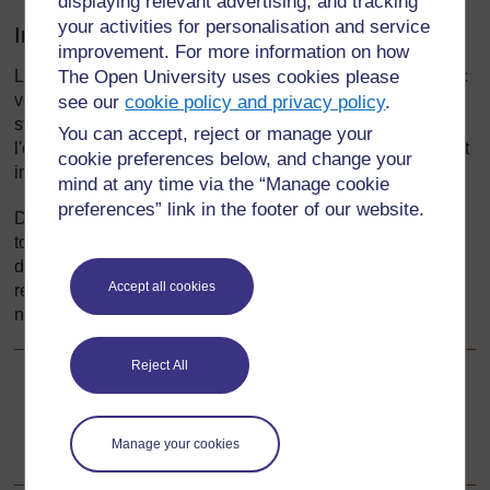
displaying relevant advertising, and tracking
your activities for personalisation and service
Introduction
improvement. For more information on how
The Open University uses cookies please
L'analyse des formes ou l’exploration de la géométrie avec
vos élèves peut être très enrichissante. L’adoption d’une
see our
cookie policy and privacy policy
.
stratégie pratique et l’utilisation d’objets se trouvant dans
You can accept, reject or manage your
l'environnement des élèves peuvent contribuer à motiver et
cookie preferences below, and change your
intéresser les élèves.
mind at any time via the “Manage cookie
preferences” link in the footer of our website.
Dans cette section, vous utiliserez des objets de la vie de
tous les jours pour aider les élèves à développer
d’importantes aptitudes de géométrie, comme la
Accept all cookies
reconnaissance, la visualisation, la description, le tri, la
nomination, la classification et la comparaison.
Reject All
Suivant
Suivant
1. Exploration et classification des formes
Manage your cookies