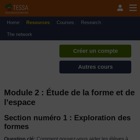
Passer au contenu principal
TESSA - Togo
Si vous créez un compte, vous
pouvez établir un profil
Home
Resources
Courses
Research
d'apprentissage personnel sur ce
site.
The network
Créer un compte
Autres cours
Module 2 : Étude de la forme et de
l’espace
Section numéro 1 : Exploration des
formes
Question clé:
Comment pouvez-vous aider les élèves à