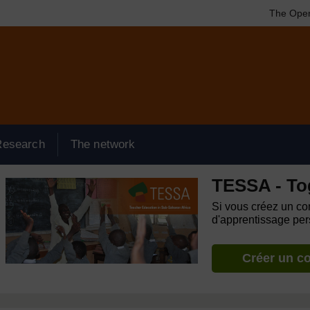
The Open
Research
The network
TESSA - To
Si vous créez un com
d'apprentissage pers
Créer un c