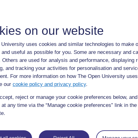
Introduction
Les enfants doivent grandir en apprenant à respecter et à p
kies on our website
devrions tous être des naturalistes. Un naturaliste s’intéress
quelqu’un qui se préoccupe constamment du monde qui l’en
University uses cookies and similar technologies to make o
comprendre. Il a une vue d’ensemble précise dans son espr
dans la nature. Toute nouvelle observation trouve une pla
 and useful as possible for you. Some are necessary and ca
f. Others are used for analysis and performance, displaying 
Comment les enseignants peuvent-ils aider les élèves à ac
g, and tracking your activities for personalisation and servic
dont la nature est organisée ? Cette section explore comme
nt. For more information on how The Open University uses
étendre leurs connaissances des êtres vivants. Vous apport
e our
cookie policy and privacy policy
.
les exposerez, fabriquerez des modèles et effectuerez des
ccept, reject or manage your cookie preferences below, an
 at any time via the “Manage cookie preferences” link in the 
te.
1