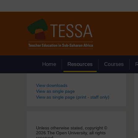
Passer au contenu principal
Home
Resources
Courses
Blocs
View downloads
View as single page
View as single page (print - staff only)
Unless otherwise stated, copyright ©
2026 The Open University, all rights
reserved.