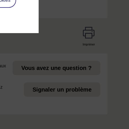
okies
Imprimer
page
 aux
Vous avez une question ?
ez
Signaler un problème