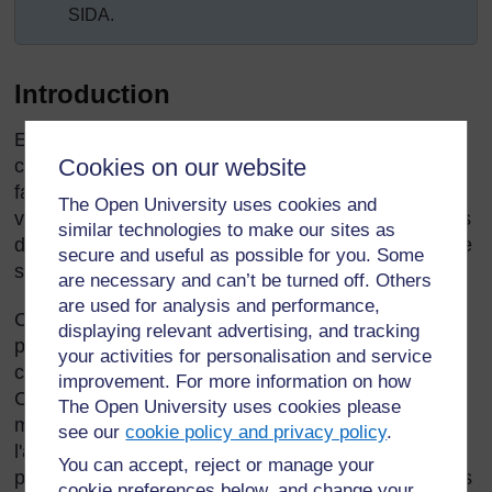
SIDA.
Introduction
En tant qu’enseignant de primaire, vous aurez
Cookies on our website
conscience qu'il est important d'aider vos élèves à
faire face à l'impact du VIH et du SIDA dans leurs
The Open University uses cookies and
vies, tant en termes de connaissances sur les sujets
similar technologies to make our sites as
du VIH et du SIDA, que de sécurité et de leur propre
secure and useful as possible for you. Some
santé et de celle des autres.
are necessary and can’t be turned off. Others
are used for analysis and performance,
C’est un sujet difficile pour certains enseignants et
displaying relevant advertising, and tracking
pour certains élèves et c’est la raison pour laquelle
your activities for personalisation and service
certains préfèrent laisser ce rôle aux experts.
improvement. For more information on how
Cependant, il existe de nombreuses manières de
The Open University uses cookies please
mettre en place un environnement où
see our
cookie policy and privacy policy
.
l'apprentissage est présenté avec délicatesse,
You can accept, reject or manage your
permettant à vos élèves d'explorer ce sujet – si vous
cookie preferences below, and change your