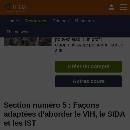
Passer au contenu principal
OpenLearn Create will be unavailable on Wednesday 12
August 2026 from 8am to 10.30am (GMT) due to routine
maintenance.
Home
Resources
Courses
Research
TESSA - Togo
The network
Si vous créez un compte, vous
pouvez établir un profil
d'apprentissage personnel sur ce
site.
Créer un compte
Autres cours
Section numéro 5 : Façons
adaptées d’aborder le VIH, le SIDA
et les IST