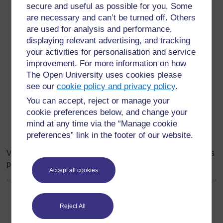
secure and useful as possible for you. Some
are necessary and can’t be turned off. Others
are used for analysis and performance,
displaying relevant advertising, and tracking
your activities for personalisation and service
improvement. For more information on how
The Open University uses cookies please
see our
cookie policy and privacy policy
.
Les élèves peuvent-ils remplir les nombres
You can accept, reject or manage your
manquants ?
cookie preferences below, and change your
mind at any time via the “Manage cookie
Demandez-leur d’expliquer comment ils ont réussi à
preferences” link in the footer of our website.
le faire.
Voyez si les élèves peuvent créer et résoudre leurs propres
puzzles de « nombres manquants ».
Accept all cookies
Précédent
Précédent
Reject All