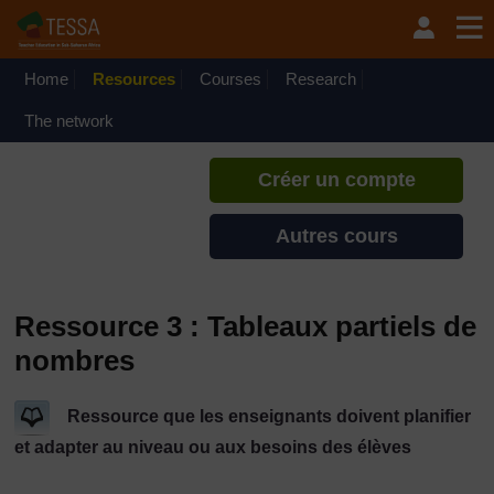
Passer au contenu principal
TESSA - Togo
Si vous créez un compte, vous
pouvez établir un profil
Home
Resources
Courses
Research
d'apprentissage personnel sur ce
site.
The network
Créer un compte
Autres cours
Ressource 3 : Tableaux partiels de
nombres
Ressource que les enseignants doivent planifier
et adapter au niveau ou aux besoins des élèves