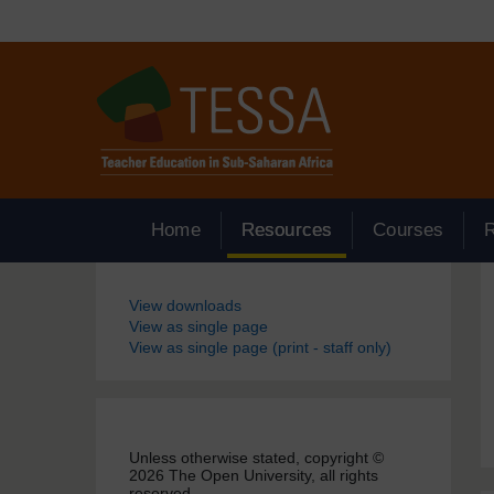
Passer au contenu principal
Home
Resources
Courses
Blocs
View downloads
View as single page
View as single page (print - staff only)
Unless otherwise stated, copyright ©
2026 The Open University, all rights
reserved.