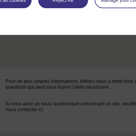
 all cookies
Reject All
Manage your co
Ressource 3 : Tableaux partiels de nombres
Pour de plus amples informations, référez-vous à notre foire
questions qui peut vous fournir l'aide nécessaire.
Si vous avez un souci quelconque concernant ce site, veuill
nous contacter ici