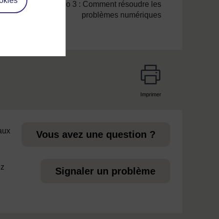
okies
Section numéro 3 : Comment résoudre les
problèmes numériques
Imprimer
page
 aux
Vous avez une question ?
ez
Signaler un problème