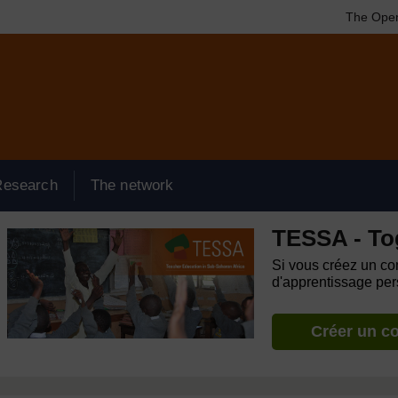
The Open
Research
The network
TESSA - To
Si vous créez un com
d'apprentissage pers
Créer un c