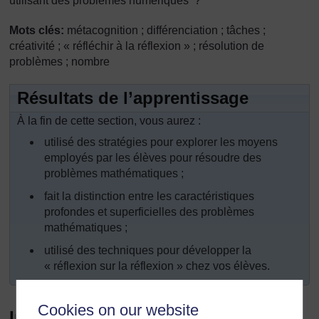
utilisant des problèmes numériques ?
Mots clés:
métacognition ; différenciation ; tâches ;
créativité ; « réfléchir à la réflexion » ; résolution de
problèmes ; nombre
Résultats de l’apprentissage
À la fin de cette section, vous aurez :
utilisé des stratégies pour explorer les moyens
employés par les élèves pour résoudre des
problèmes mathématiques ;
fait la distinction entre les caractéristiques
profondes et superficielles des problèmes
mathématiques ;
utilisé des techniques pour développer la
« réflexion sur la réflexion » chez vos élèves.
Cookies on our website
Introduction