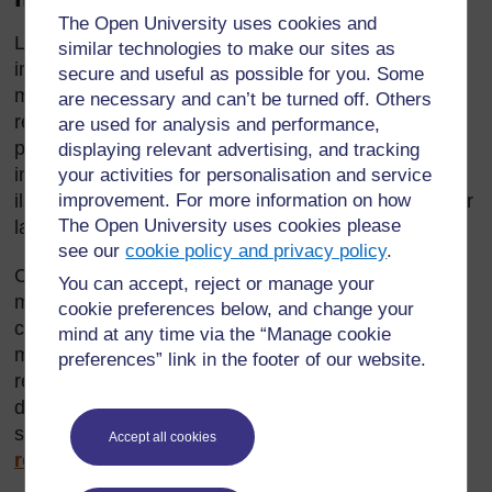
The Open University uses cookies and
La résolution de problèmes est une manière
similar technologies to make our sites as
intéressante de développer la réflexion
secure and useful as possible for you. Some
mathématique de vos élèves. Les élèves doivent
are necessary and can’t be turned off. Others
réfléchir aux calculs devant être faits avant de
are used for analysis and performance,
pouvoir trouver la réponse. Ils doivent donc trier les
displaying relevant advertising, and tracking
informations fournies pour définir les éléments dont
your activities for personalisation and service
ils ont besoin pour trouver la réponse et pour trouver
improvement. For more information on how
The Open University uses cookies please
la méthode à utiliser.
see our
cookie policy and privacy policy
.
Ceci les aidera à exprimer leur réflexion
You can accept, reject or manage your
mathématique et à comprendre et reconnaître les
cookie preferences below, and change your
caractéristiques profondes d’un problème
mind at any time via the “Manage cookie
mathématique. Il vous sera peut-être utile de
preferences” link in the footer of our website.
réfléchir aux raisons pour lesquelles la résolution
des problèmes est importante. Certaines raisons
sont fournies dans la
Ressource 1 : Pourquoi la
Accept all cookies
résolution des problèmes est importante.