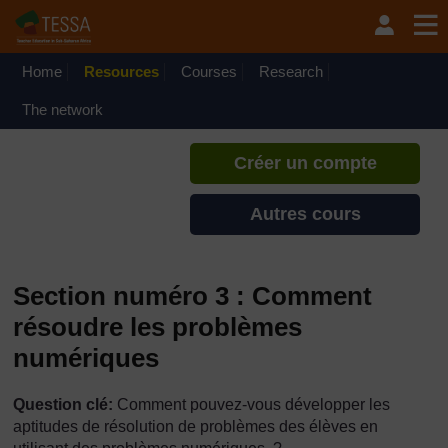
Passer au contenu principal
TESSA - Togo
Si vous créez un compte, vous
pouvez établir un profil
Home
Resources
Courses
Research
d'apprentissage personnel sur ce
site.
The network
Créer un compte
Autres cours
Section numéro 3 : Comment
résoudre les problèmes
numériques
Question clé:
Comment pouvez-vous développer les
aptitudes de résolution de problèmes des élèves en