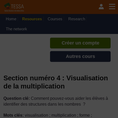
Passer au contenu principal
TESSA - Togo
Si vous créez un compte, vous
pouvez établir un profil
Home
Resources
Courses
Research
d'apprentissage personnel sur ce
site.
The network
Créer un compte
Autres cours
Section numéro 4 : Visualisation
de la multiplication
Question clé:
Comment pouvez-vous aider les élèves à
identifier des structures dans les nombres ?
Mots clés:
visualisation ; multiplication ; forme ;