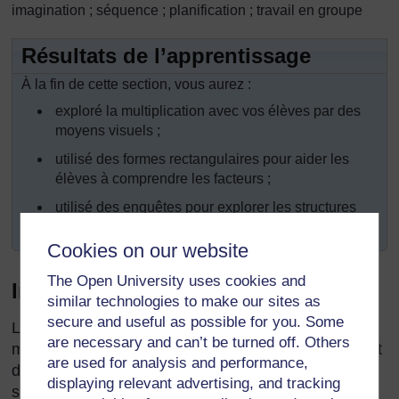
imagination ; séquence ; planification ; travail en groupe
Résultats de l’apprentissage
À la fin de cette section, vous aurez :
exploré la multiplication avec vos élèves par des
moyens visuels ;
utilisé des formes rectangulaires pour aider les
élèves à comprendre les facteurs ;
utilisé des enquêtes pour explorer les structures
des séries de nombres.
Cookies on our website
The Open University uses cookies and
Introduction
similar technologies to make our sites as
secure and useful as possible for you. Some
La capacité à « voir » ou visualiser les structures
are necessary and can’t be turned off. Others
mathématiques est une aptitude de base permettant
are used for analysis and performance,
de développer la compréhension. Il peut également
displaying relevant advertising, and tracking
s’agir d’un processus excitant de découverte alors