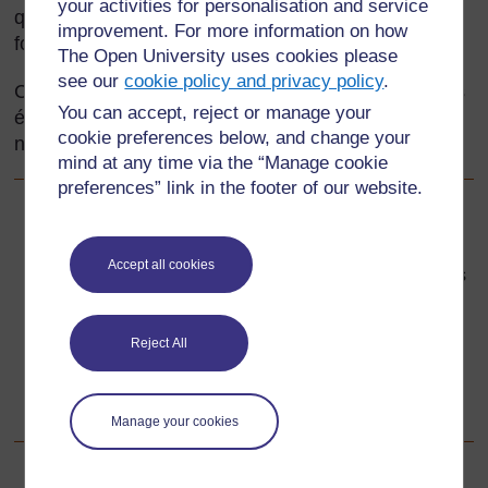
your activities for personalisation and service
que les élèves apprennent à voir les nombres et les
improvement. For more information on how
formes de nouvelles manières.
The Open University uses cookies please
see our
cookie policy and privacy policy
.
Cette section vous montre des manières d’aider vos
You can accept, reject or manage your
élèves à « voir » des formes et structures dans les
cookie preferences below, and change your
nombres.
mind at any time via the “Manage cookie
preferences” link in the footer of our website.
Précédent
Précédent
Accept all cookies
Ressource 2 : Manières d’aider les élèves à résoudre des
problèmes
Reject All
Suivant
Suivant
1. Travailler en binômes sur les nombres carrés
Manage your cookies