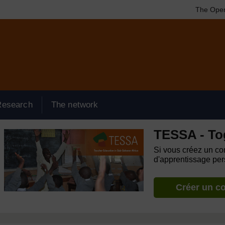
The Open
Research
The network
TESSA - To
Si vous créez un com
d'apprentissage pers
Créer un c