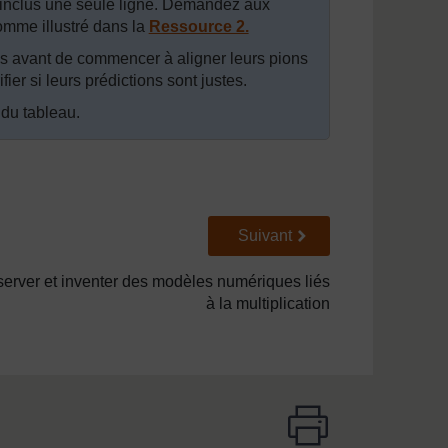
 inclus une seule ligne. Demandez aux
omme illustré dans la
Ressource 2.
is avant de commencer à aligner leurs pions
fier si leurs prédictions sont justes.
du tableau.
Suivant
Suivant
server et inventer des modèles numériques liés
à la multiplication