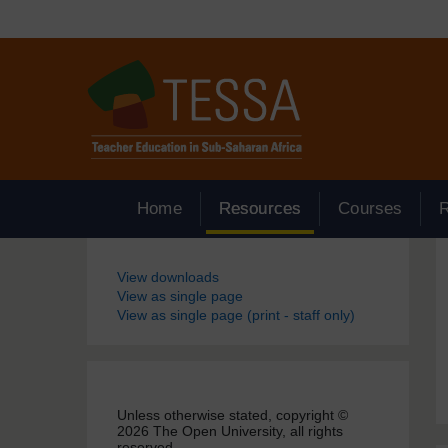
Passer au contenu principal
Home
Resources
Courses
Blocs
View downloads
View as single page
View as single page (print - staff only)
Unless otherwise stated, copyright ©
2026 The Open University, all rights
reserved.