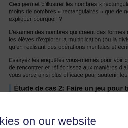
Ceci permet d’illustrer les nombres « rectangul
moins de nombres « rectangulaires » que de n
expliquer pourquoi ?
L’examen des nombres qui créent des formes r
les élèves d’explorer la multiplication (ou la div
qu’en réalisant des opérations mentales et écri
Essayez les enquêtes vous-mêmes pour voir quel
de rencontrer et réfléchissez aux manières d’a
vous serez ainsi plus efficace pour soutenir le
Étude de cas 2: Faire un jeu pour t
Mme Ali prévoit de demander à ses élèves de trouver diff
les faits de la multiplication.
Elle décide d’organiser un concours dans la classe. Elle
kies on our website
demande à chaque équipe de choisir un marqueur. Le jeu 
tableau et le premier élève lui donnant deux facteurs c