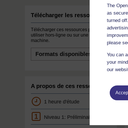
The Open 
as secure
Télécharger les ressources
turned of
advertisin
Télécharger ces ressources pour les
improveme
utiliser hors-ligne ou sur une autre
machine.
please se
Formats
You can a
disponibles
your mind
our websi
A propos de ces ressources
Accept
1 heure d'étude
1
Niveau 1: Préliminaire