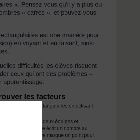
aires ». Pensez-vous qu’il y a plus ou
ombres « carrés », et pouvez-vous
ectangulaires est une manière pour
ision) en voyant et en faisant, ainsi
tes.
les difficultés les élèves risquent
ider ceux qui ont des problèmes –
ur apprentissage.
rouver les facteurs
érents nombres rectangulaires en utilisant
 divise la classe en deux équipes et
est le suivant : elle écrit un nombre au
orrects pour ce nombre marque un point pour