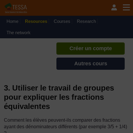
Passer au contenu principal
TESSA - Togo
Si vous créez un compte, vous
pouvez établir un profil
Home
Resources
Courses
Research
d'apprentissage personnel sur ce
site.
The network
Créer un compte
Autres cours
3. Utiliser le travail de groupes
pour expliquer les fractions
équivalentes
Comment les élèves peuvent-ils comparer des fractions
ayant des dénominateurs différents (par exemple 3/5 + 1/4)