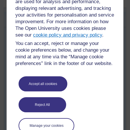
are used for analysis and performance,
displaying relevant advertising, and tracking
Activité clé : Fractions
your activities for personalisation and service
équivalentes
improvement. For more information on how
The Open University uses cookies please
En utilisant des moitiés, des tiers et des quarts, écrivez
see our
cookie policy and privacy policy
.
cinq additions, par exemple
You can accept, reject or manage your
(1/2 + 1/4)
cookie preferences below, and change your
(1/3 + 1/2)
mind at any time via the “Manage cookie
preferences” link in the footer of our website.
(3/4 + 2/3)
(2/4 + 1/3)
(2/3 + 1/4)
Accept all cookies
Montrez comment trouver le dénominateur commun de
la première addition. Demandez à des groupes de deux
élèves de calculer les autres dénominateurs communs.
Reject All
Montrez aux élèves comment convertir le numérateur
des deux premières additions ; demandez aux élèves de
faire les trois additions suivantes.
Manage your cookies