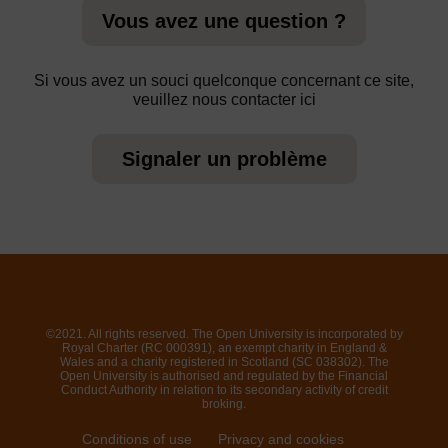
Vous avez une question ?
Si vous avez un souci quelconque concernant ce site,
veuillez nous contacter ici
Signaler un problème
©2021. All rights reserved. The Open University is incorporated by
Royal Charter (RC 000391), an exempt charity in England &
Wales and a charity registered in Scotland (SC 038302). The
Open University is authorised and regulated by the Financial
Conduct Authority in relation to its secondary activity of credit
broking.
Conditions of use
Privacy and cookies