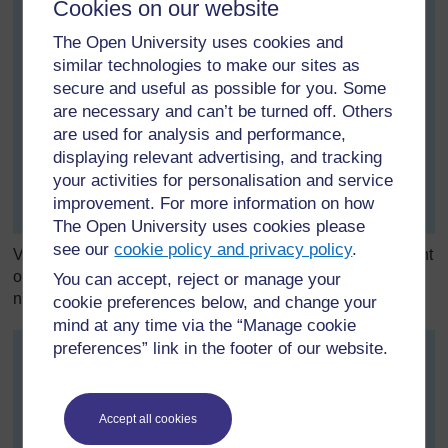
Cookies on our website
The Open University uses cookies and
similar technologies to make our sites as
secure and useful as possible for you. Some
are necessary and can’t be turned off. Others
are used for analysis and performance,
displaying relevant advertising, and tracking
your activities for personalisation and service
improvement. For more information on how
The Open University uses cookies please
see our
cookie policy and privacy policy
.
Vous pouvez créer des fractions équivalentes en multipliant
ou divisant le numérateur et le dénominateur par le même
You can accept, reject or manage your
nombre:
cookie preferences below, and change your
mind at any time via the “Manage cookie
preferences” link in the footer of our website.
Accept all cookies