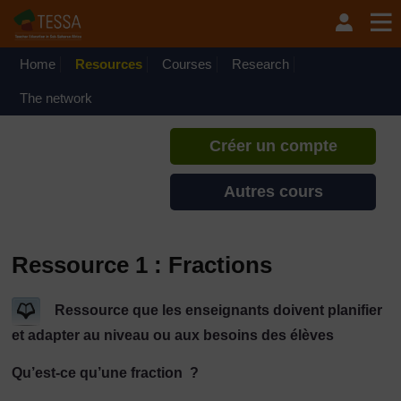
Passer au contenu principal
TESSA - Togo
Si vous créez un compte, vous
pouvez établir un profil
Home
Resources
Courses
Research
d'apprentissage personnel sur ce
site.
The network
Créer un compte
Autres cours
Ressource 1 : Fractions
Ressource que les enseignants doivent planifier
et adapter au niveau ou aux besoins des élèves
Qu’est-ce qu’une fraction ?