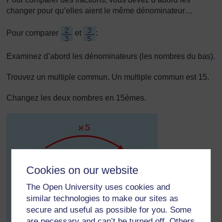
changer pour qu’elles aient le même dénominateur…
Pour comparer
et
:
Examinez d’abord les dénominateurs (les nombres du bas).
Trouvez un multiple commun. Un multiple commun est 15.
Changez les deux nombres en 15èmes.
Cookies on our website
The Open University uses cookies and
similar technologies to make our sites as
secure and useful as possible for you. Some
are necessary and can’t be turned off. Others