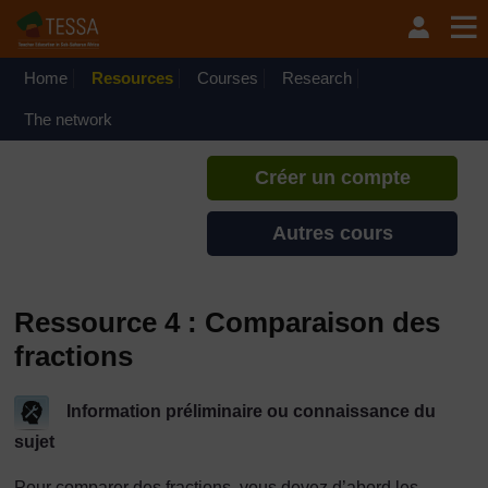
Passer au contenu principal
TESSA - Togo
Si vous créez un compte, vous
pouvez établir un profil
Home
Resources
Courses
Research
d'apprentissage personnel sur ce
site.
The network
Créer un compte
Autres cours
Ressource 4 : Comparaison des
fractions
Information préliminaire ou connaissance du
sujet
Pour comparer des fractions, vous devez d’abord les