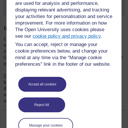
descriptions mathématiques de formes
are used for analysis and performance,
géométriques de base.
displaying relevant advertising, and tracking
your activities for personalisation and service
improvement. For more information on how
Introduction
The Open University uses cookies please
see our
cookie policy and privacy policy
.
L'analyse des formes ou l’exploration de la géométrie avec
You can accept, reject or manage your
vos élèves peut être très enrichissante. L’adoption d’une
cookie preferences below, and change your
stratégie pratique et l’utilisation d’objets se trouvant dans
mind at any time via the “Manage cookie
l'environnement des élèves peuvent contribuer à motiver et
intéresser les élèves.
preferences” link in the footer of our website.
Dans cette section, vous utiliserez des objets de la vie de
tous les jours pour aider les élèves à développer
Accept all cookies
d’importantes aptitudes de géométrie, comme la
reconnaissance, la visualisation, la description, le tri, la
nomination, la classification et la comparaison.
Reject All
Suivant
Suivant
Manage your cookies