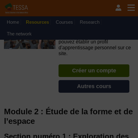
Passer au contenu principal
OpenLearn Create will be unavailable on Wednesday 12
August 2026 from 8am to 10.30am (GMT) due to routine
maintenance.
Home
Resources
Courses
Research
TESSA - Togo
The network
Si vous créez un compte, vous
pouvez établir un profil
d'apprentissage personnel sur ce
site.
Créer un compte
Autres cours
Module 2 : Étude de la forme et de
l’espace
Section numéro 1 : Exploration des