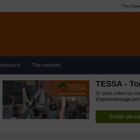
The Open
Research
The network
TESSA - To
Si vous créez un com
d'apprentissage pers
Créer un c