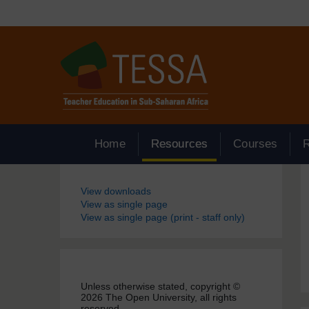
Passer au contenu principal
Home
Resources
Courses
Blocs
View downloads
View as single page
View as single page (print - staff only)
Unless otherwise stated, copyright ©
2026 The Open University, all rights
reserved.