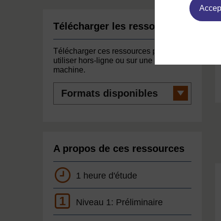
Accept
Télécharger les ressources
Télécharger ces ressources pour les
utiliser hors-ligne ou sur une autre
machine.
Formats
disponibles
A propos de ces ressources
1 heure d'étude
1
Niveau 1: Préliminaire