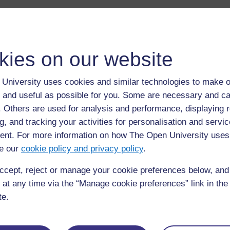
Introduction
Imaginez que vous devez dessiner une forme sur une 
être découpée et pliée pour former un cube. Sur la fe
kies on our website
qui seront pliés pour créer les six faces du cube. 
dessineriez sur la feuille pour créer le cube ?
University uses cookies and similar technologies to make o
Cela n’est pas facile à faire, car cet exercice ment
 and useful as possible for you. Some are necessary and ca
importantes : la visualisation mentale (le fait de pou
f. Others are used for analysis and performance, displaying 
mathématique en deux dimensions (2D) ou en trois d
g, and tracking your activities for personalisation and servic
mentale (le fait de pouvoir « manipuler » ou modifi
nt. For more information on how The Open University uses
autre).
e our
cookie policy and privacy policy
.
Cette section explore des manières pratiques de dé
ccept, reject or manage your cookie preferences below, an
lorsqu’ils créent des réseaux. (Un réseau est une r
 at any time via the “Manage cookie preferences” link in the 
des lignes en pointillés représentant les pliures et 
te.
coupures.) La manipulation d’un objet réel aidera vo
de cet objet et à mettre en relation leur compréhensi