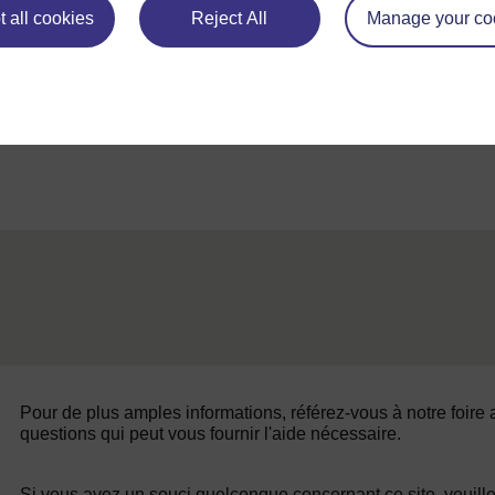
 all cookies
Reject All
Manage your co
Précédent
Précédent
Ressource 2 : Un dictionnaire mathématique
1. Or
Pour de plus amples informations, référez-vous à notre foire
questions qui peut vous fournir l'aide nécessaire.
Si vous avez un souci quelconque concernant ce site, veuill