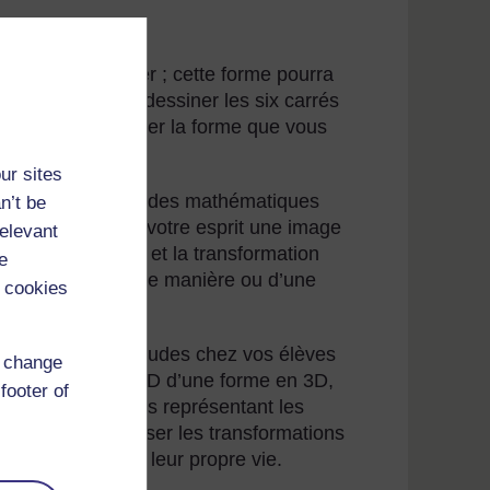
feuille de papier ; cette forme pourra
uille, vous allez dessiner les six carrés
Pouvez-vous imaginer la forme que vous
ur sites
al exige deux aptitudes mathématiques
n’t be
voir « voir » dans votre esprit une image
relevant
imensions (3D)) et la transformation
e
er cette image d’une manière ou d’une
 cookies
velopper ces aptitudes chez vos élèves
d change
eprésentation en 2D d’une forme en 3D,
footer of
des lignes continues représentant les
s élèves à visualiser les transformations
on des formes et leur propre vie.