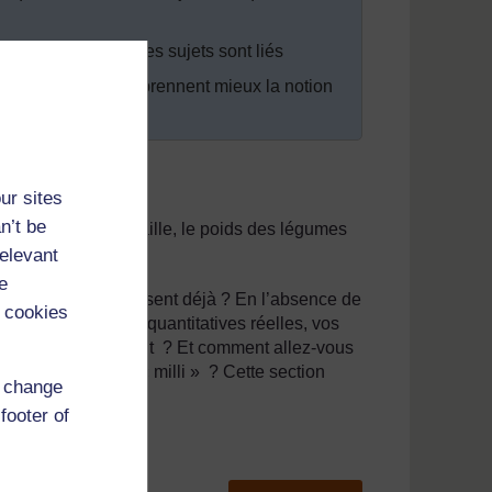
de quelle manière les sujets sont liés
èves et qu’ils comprennent mieux la notion
ur sites
n’t be
de choses : notre taille, le poids des légumes
relevant
e
os élèves connaissent déjà ? En l’absence de
 cookies
partir de données quantitatives réelles, vos
 ce qu’ils signifient ? Et comment allez-vous
omme « méga » ou « milli » ? Cette section
d change
footer of