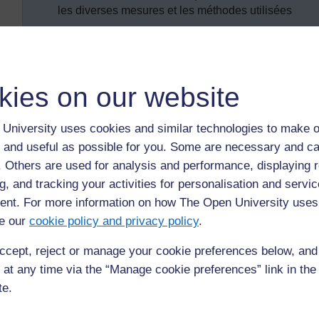
les diverses mesures et les méthodes utilisées
utilisé un enseignement multidisciplinaire pour voir 
préparé vos cours pour répondre aux besoins des él
de mesures
kies on our website
Introduction
University uses cookies and similar technologies to make o
 and useful as possible for you. Some are necessary and ca
Dans la vie de tous les jours, nous mesurons toutes sortes 
au marché, la distance que nous avons parcourue à pied.
f. Others are used for analysis and performance, displaying 
g, and tracking your activities for personalisation and servic
Quels exemples de mesures vous attendez-vous à ce que v
nt. For more information on how The Open University uses
matériel ou d’instruments de mesure en classe, comment, à 
e our
cookie policy and privacy policy
.
élèves peuvent-ils comprendre d’où viennent les nombres et
les aider à comprendre ce que veulent dire des préfixes c
ccept, reject or manage your cookie preferences below, an
vous aidera à explorer toutes ces questions.
 at any time via the “Manage cookie preferences” link in the 
te.