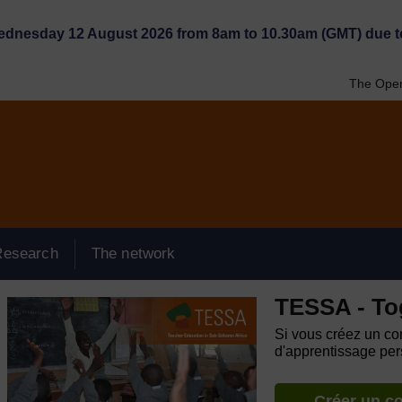
Wednesday 12 August 2026 from 8am to 10.30am (GMT) due t
The Open
Research
The network
TESSA - To
Si vous créez un com
d'apprentissage pers
Créer un c