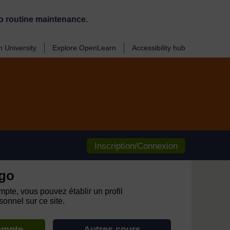
o routine maintenance.
 University
Explore OpenLearn
Accessibility hub
Inscription/Connexion
go
pte, vous pouvez établir un profil
onnel sur ce site.
ompte
Autres cours