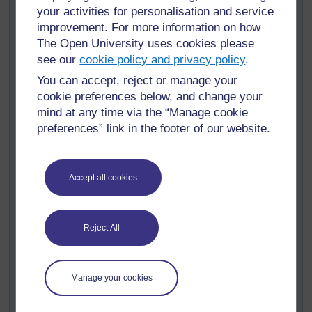
your activities for personalisation and service
« Une personne de grande taille peut sauter plus loin
improvement. For more information on how
qu’une personne plus petite. »
The Open University uses cookies please
Chaque groupe doit avoir accès à un mètre, une règle
see our
cookie policy and privacy policy
.
ou un autre moyen de mesurer la distance - une ficelle
You can accept, reject or manage your
ou une corde, par exemple. Parlez avec eux de la
manière dont ils pourraient répondre à la question et
cookie preferences below, and change your
arrivez à un accord sur le processus à suivre. Par
mind at any time via the “Manage cookie
exemple :
preferences” link in the footer of our website.
décider de 2 mesures à faire sur chaque élève et
mesurer tous les élèves du groupe
Accept all cookies
mesurer la taille de l’élève en l’adossant contre
une échelle graduée que vous avez dessinée sur
le mur avant le cours
Reject All
l’élève doit sauter départ debout : l’élève est
debout sur une ligne et doit sauter aussi loin que
possible devant lui
Manage your cookies
mesurer la longueur du saut à l’aide d’un mètre ou
d’une ficelle, etc.