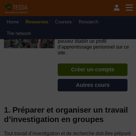
Passer au contenu principal
OpenLearn Create will be unavailable on Wednesday 12
August 2026 from 8am to 10.30am (GMT) due to routine
maintenance.
Home
Resources
Courses
Research
TESSA - Togo
The network
Si vous créez un compte, vous
pouvez établir un profil
d'apprentissage personnel sur ce
site.
Créer un compte
Autres cours
1. Préparer et organiser un travail
d’investigation en groupes
Tout travail d’investigation et de recherche doit être préparé