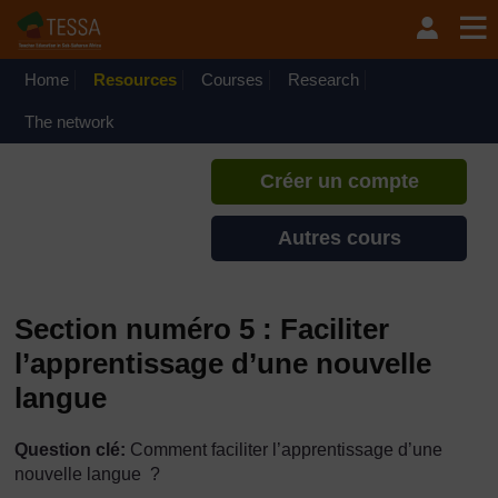
Passer au contenu principal
TESSA - Togo
Si vous créez un compte, vous
pouvez établir un profil
Home
Resources
Courses
Research
d'apprentissage personnel sur ce
site.
The network
Créer un compte
Autres cours
Section numéro 5 : Faciliter
l’apprentissage d’une nouvelle
langue
Question clé:
Comment faciliter l’apprentissage d’une
nouvelle langue ?