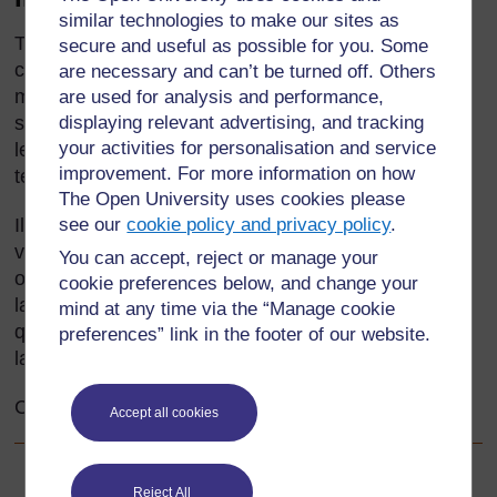
similar technologies to make our sites as
Très peu d'enfants africains ont la possibilité de
secure and useful as possible for you. Some
communiquer avec des personnes dont la langue
are necessary and can’t be turned off. Others
maternelle est leur deuxième langue. Souvent, ils
are used for analysis and performance,
sont en contact avec cette langue à travers la
displaying relevant advertising, and tracking
your activities for personalisation and service
lecture, en écoutant la radio ou en regardant la
improvement. For more information on how
télévision.
The Open University uses cookies please
Il existe cependant des stratégies pour permettre à
see our
cookie policy and privacy policy
.
vos élèves de parler et d’écrire à des personnes qui
You can accept, reject or manage your
ont une très bonne maîtrise de leur deuxième
cookie preferences below, and change your
langue. Il est également possible de faire en sorte
mind at any time via the “Manage cookie
que vos élèves communiquent, dans leur deuxième
preferences” link in the footer of our website.
langue, avec des enfants d'autres écoles.
Cette section porte sur les façons de le faire.
Accept all cookies
Précédent
Précédent
Reject All