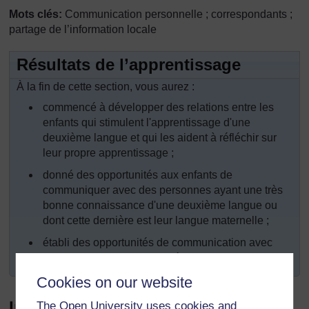
Mots clés:
Communication personnelle ; correspondants ;
partage de l’information locale
Résultats de l’apprentissage
À la fin de cette section, vous aurez :
commencé à développer des relations entre les
enfants qui stimulent l'apprentissage d'une
deuxième langue et qui les aident à réfléchir sur
leur propre apprentissage ;
donné des opportunités aux enfants de
communiquer avec des personnes ayant une très
bonne connaissance d'une deuxième langue ou
dont cette dernière est leur langue maternelle ;
établi des opportunités de communication avec
des enfants en dehors de l'école.
Cookies on our website
Introduction
The Open University uses cookies and