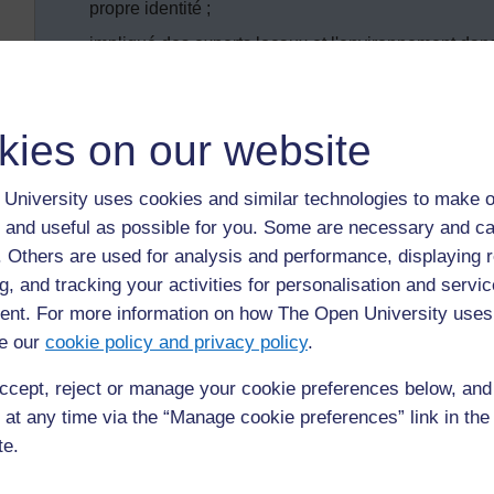
propre identité ;
impliqué des experts locaux et l'environnement dans 
pour l'histoire locale.
kies on our website
Introduction
Comprendre qui on est et avoir une bonne estime de s
University uses cookies and similar technologies to make o
son identité et si on peut savoir où est sa place dan
 and useful as possible for you. Some are necessary and ca
passé peut permettre d'y parvenir plus facilement. Av
f. Others are used for analysis and performance, displaying 
encouragerez vos élèves à penser à l'histoire en la 
g, and tracking your activities for personalisation and servic
groupe, en invitant des visiteurs en classe et en util
nt. For more information on how The Open University uses
pour analyser les artéfacts, vous permettrez à vos 
e our
cookie policy and privacy policy
.
et de développer leurs connaissances en histoire.
ccept, reject or manage your cookie preferences below, an
 at any time via the “Manage cookie preferences” link in the 
te.
Précédent
Précédent