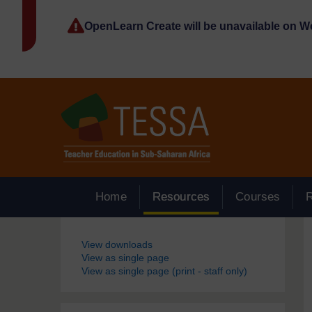
Passer au contenu principal
OpenLearn Create will be unavailable on 
Home
Resources
Courses
Blocs
View downloads
View as single page
View as single page (print - staff only)