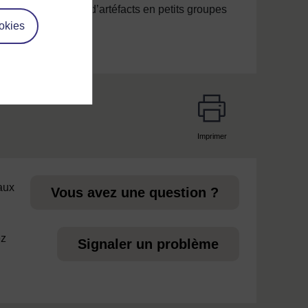
1. Discuter d’artéfacts en petits groupes
okies
Imprimer
page
 aux
Vous avez une question ?
ez
Signaler un problème