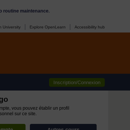
o routine maintenance.
 University
Explore OpenLearn
Accessibility hub
Inscription/Connexion
go
pte, vous pouvez établir un profil
onnel sur ce site.
ompte
Autres cours