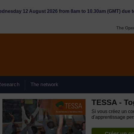
Wednesday 12 August 2026 from 8am to 10.30am (GMT) due t
The Open
Research
The network
TESSA - To
Si vous créez un com
d'apprentissage pers
Créer un c