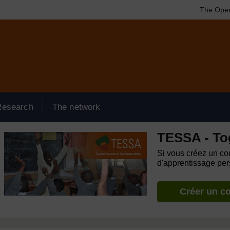
The Open
Research
The network
TESSA - To
Si vous créez un com
d'apprentissage pers
Créer un c