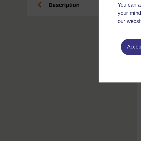
You can a
Description
your mind
our websi
Accept