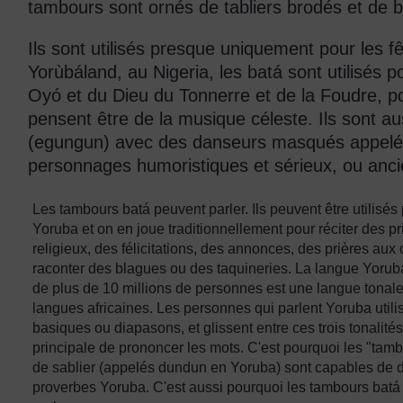
tambours sont ornés de tabliers brodés et de 
Ils sont utilisés presque uniquement pour les f
Yorùbáland, au Nigeria, les batá sont utilisés p
Oyó et du Dieu du Tonnerre et de la Foudre, p
pensent être de la musique céleste. Ils sont aus
(egungun) avec des danseurs masqués appelés
personnages humoristiques et sérieux, ou anc
Les tambours batá peuvent parler. Ils peuvent être utilisés
Yoruba et on en joue traditionnellement pour réciter des 
religieux, des félicitations, des annonces, des prières au
raconter des blagues ou des taquineries. La langue Yorub
de plus de 10 millions de personnes est une langue ton
langues africaines. Les personnes qui parlent Yoruba utilise
basiques ou diapasons, et glissent entre ces trois tonalités
principale de prononcer les mots. C'est pourquoi les "tam
de sablier (appelés dundun en Yoruba) sont capables de di
proverbes Yoruba. C'est aussi pourquoi les tambours batá