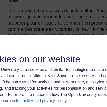
parler.
Les tambours batá sacrés dans la culture Yorub
religieux qui concernent les personnes qui pe
préparer pour en jouer, et comment en prendre 
comme des créatures vivantes, on leur donne 
sentiments et il y a des règles pour les utilise
toucher et ils ne doivent pas toucher le sol.
La force spirituelle et le mystère que renferme 
kies on our website
ou consacré, est appelé aña ou ayán. Aña est a
joueur de tambour peut être initié au aña par ce
University uses cookies and similar technologies to make o
principalement au Nigeria, et reçoit la force spi
 and useful as possible for you. Some are necessary and ca
correctement des tambours et faire venir les 
f. Others are used for analysis and performance, displaying 
les dévots.
g, and tracking your activities for personalisation and servic
nt. For more information on how The Open University uses
e our
cookie policy and privacy policy
.