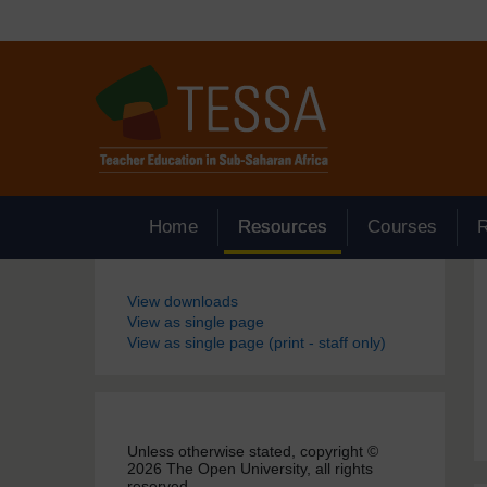
Passer au contenu principal
Home
Resources
Courses
Blocs
View downloads
View as single page
View as single page (print - staff only)
Unless otherwise stated, copyright ©
2026 The Open University, all rights
reserved.