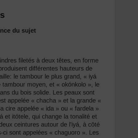
es
nce du sujet
indres filetés à deux têtes, en forme
ui produisent différentes hauteurs de
ille: le tambour le plus grand, « iyá
le tambour moyen, et « okónkolo », le
dans du bois solide. Les peaux sont
est appelée « chacha » et la grande «
a cire appelée « ida » ou « fardela »
á et itótele, qui change la tonalité et
deux ceintures autour de l'iyá, à côté
s-ci sont appelées « chaguoro ». Les