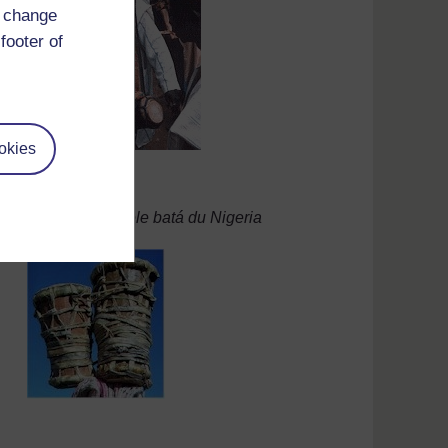
d change
footer of
okies
Tambours Omele batá du Nigeria