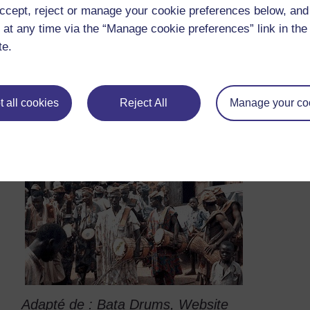
ccept, reject or manage your cookie preferences below, an
 at any time via the “Manage cookie preferences” link in the 
te.
 all cookies
Reject All
Manage your co
Adapté de : Bata Drums, Website