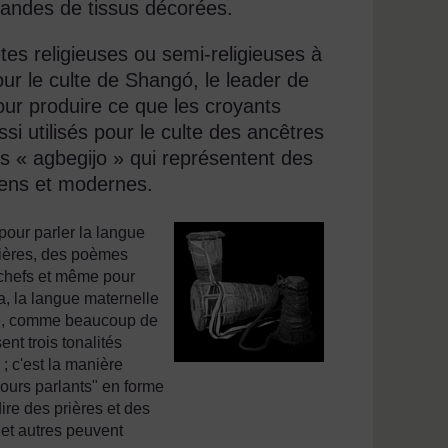
bandes de tissus décorées.
êtes religieuses ou semi-religieuses à
our le culte de Shangó, le leader de
our produire ce que les croyants
si utilisés pour le culte des ancêtres
 « agbegijo » qui représentent des
iens et modernes.
 pour parler la langue
prières, des poèmes
x chefs et même pour
a, la langue maternelle
ale, comme beaucoup de
nt trois tonalités
 ; c'est la manière
bours parlants" en forme
re des prières et des
 et autres peuvent