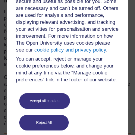
Introduction
secure and useful as possible for you. Some
are necessary and can’t be turned off. Others
Les enfants doivent grandir en apprenant à respecter et à
are used for analysis and performance,
prendre soin de la nature ; idéalement, nous devrions tous
displaying relevant advertising, and tracking
être des naturalistes. Un naturaliste s’intéresse à la nature,
your activities for personalisation and service
l’observe et l’aime– c’est quelqu’un qui se préoccupe
improvement. For more information on how
constamment du monde qui l’entoure et qui cherche
The Open University uses cookies please
toujours à mieux le comprendre. Il a une vue d’ensemble
see our
cookie policy and privacy policy
.
précise dans son esprit sur la manière dont les choses
fonctionnent dans la nature. Toute nouvelle observation
You can accept, reject or manage your
trouve une place précise dans cette vue d’ensemble.
cookie preferences below, and change your
mind at any time via the “Manage cookie
Comment les enseignants peuvent-ils aider les élèves à
preferences” link in the footer of our website.
acquérir cette vue d’ensemble sur la manière dont la nature
est organisée ? Cette section explore comment vous
pouvez aider les élèves à organiser et étendre leurs
Accept all cookies
connaissances des êtres vivants. Vous apporterez dans la
classe des objets d’étude réels, les exposerez, fabriquerez
des modèles et effectuerez des recherches avec vos
Reject All
élèves.