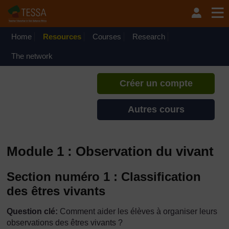
Passer au contenu principal
TESSA - Togo
Si vous créez un compte, vous
pouvez établir un profil
Home
Resources
Courses
Research
d'apprentissage personnel sur ce
site.
The network
Créer un compte
Autres cours
Module 1 : Observation du vivant
Section numéro 1 : Classification
des êtres vivants
Question clé:
Comment aider les élèves à organiser leurs
observations des êtres vivants ?