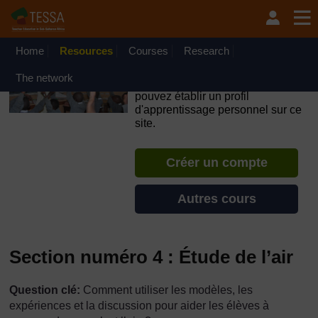
Passer au contenu principal
OpenLearn Create will be unavailable on Wednesday 12
August 2026 from 8am to 10.30am (GMT) due to routine
maintenance.
Home
Resources
Courses
Research
TESSA - Togo
The network
Si vous créez un compte, vous
pouvez établir un profil
d'apprentissage personnel sur ce
site.
Créer un compte
Autres cours
Section numéro 4 : Étude de l’air
Question clé:
Comment utiliser les modèles, les
expériences et la discussion pour aider les élèves à