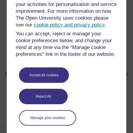
your activities for personalisation and service
Augmenter votre propre prise de conscience de la
improvement. For more information on how
manière dont le langage peut aider les élèves dans
The Open University uses cookies please
leur démarche et leur réflexion scientifiques ;
see our
cookie policy and privacy policy
.
Faire en sorte d’introduire le vocabulaire adéquat qui
You can accept, reject or manage your
aidera vos élèves à comprendre la nature de l’air et
cookie preferences below, and change your
comment il se comporte.
mind at any time via the “Manage cookie
preferences” link in the footer of our website.
Précédent
Précédent
Ressource 5 : Tension superficielle – informations pour les
Accept all cookies
enseignants
Suivant
Suivant
Reject All
1. Focus sur la langue d’apprentissage pour explorer le
thème « l’air »
Manage your cookies