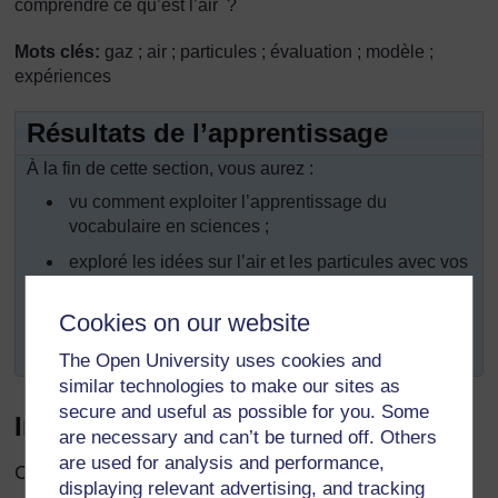
comprendre ce qu’est l’air ?
Mots clés:
gaz ; air ; particules ; évaluation ; modèle ;
expériences
Résultats de l’apprentissage
À la fin de cette section, vous aurez :
vu comment exploiter l’apprentissage du
vocabulaire en sciences ;
exploré les idées sur l’air et les particules avec vos
élèves ;
Cookies on our website
utilisé différentes méthodes pour évaluer les
connaissances de vos élèves.
The Open University uses cookies and
similar technologies to make our sites as
secure and useful as possible for you. Some
Introduction
are necessary and can’t be turned off. Others
are used for analysis and performance,
Cette section répond à deux principaux objectifs :
displaying relevant advertising, and tracking