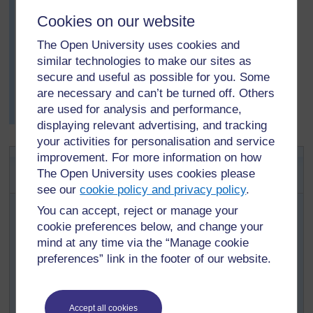
Ce qui a le plus impressionné Paulina, c’est que ses
Cookies on our website
élèves ont même suggéré quelques changements à
l’activité « souffler sous le pont de papier ».
The Open University uses cookies and
Que ce passerait-il si le pont était dans l’autre sens ?
similar technologies to make our sites as
Elle les a félicités et les a laissés tester cette
secure and useful as possible for you. Some
configuration également. À la fin du cours, ils ont fait
are necessary and can’t be turned off. Others
une courte présentation de cette question au directeur
are used for analysis and performance,
de l’école.
displaying relevant advertising, and tracking
your activities for personalisation and service
Activité 2: La passionnante course
improvement. For more information on how
The Open University uses cookies please
lente de feuilles de papier
see our
cookie policy and privacy policy
.
Tout d’abord, démontrez la « course rapide de
You can accept, reject or manage your
feuilles de papier ». Montez sur votre chaise ou
cookie preferences below, and change your
votre bureau tenant aussi haut que possible 2
mind at any time via the “Manage cookie
feuilles de papier A4 identiques, étiquetées A et B.
preferences” link in the footer of our website.
Demandez aux élèves de deviner quelle feuille
atterrira la première. Juste avant de les lacher,
froissez la feuille B pour en faire une boule serrée.
Accept all cookies