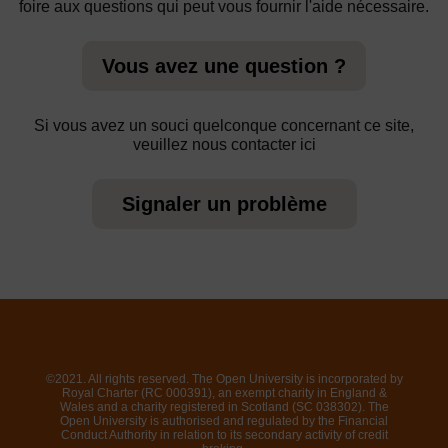
foire aux questions qui peut vous fournir l'aide nécessaire.
Vous avez une question ?
Si vous avez un souci quelconque concernant ce site,
veuillez nous contacter ici
Signaler un problème
©2021. All rights reserved. The Open University is incorporated by
Royal Charter (RC 000391), an exempt charity in England &
Wales and a charity registered in Scotland (SC 038302). The
Open University is authorised and regulated by the Financial
Conduct Authority in relation to its secondary activity of credit