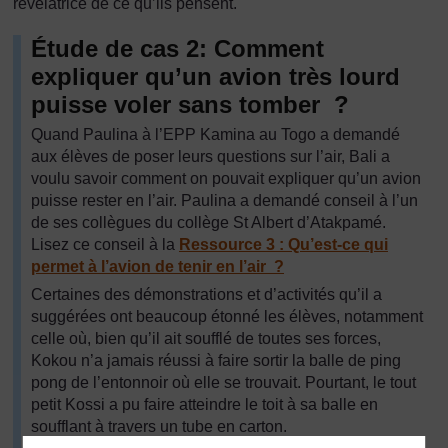
révélatrice de ce qu’ils pensent.
Étude de cas 2: Comment
expliquer qu’un avion très lourd
puisse voler sans tomber ?
Quand Paulina à l’EPP Kamina au Togo a demandé
aux élèves de poser leurs questions sur l’air, Bali a
voulu savoir comment on pouvait expliquer qu’un avion
puisse rester en l’air. Paulina a demandé conseil à l’un
de ses collègues du collège St Albert d’Atakpamé.
Lisez ce conseil à la
Ressource 3 : Qu’est-ce qui
permet à l’avion de tenir en l’air ?
Certaines des démonstrations et d’activités qu’il a
suggérées ont beaucoup étonné les élèves, notamment
celle où, bien qu’il ait soufflé de toutes ses forces,
Kokou n’a jamais réussi à faire sortir la balle de ping
pong de l’entonnoir où elle se trouvait. Pourtant, le tout
petit Kossi a pu faire atteindre le toit à sa balle en
soufflant à travers un tube en carton.