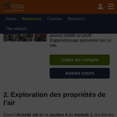
Passer au contenu principal
OpenLearn Create will be unavailable on Wednesday 12
August 2026 from 8am to 10.30am (GMT) due to routine
maintenance.
Home
Resources
Courses
Research
TESSA - Togo
The network
Si vous créez un compte, vous
pouvez établir un profil
d'apprentissage personnel sur ce
site.
Créer un compte
Autres cours
2. Exploration des propriétés de
l’air
Dans l’
Activité clé
de la
section 4
du
module
1
, les élèves