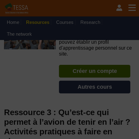
Passer au contenu principal
OpenLearn Create will be unavailable on Wednesday 12
August 2026 from 8am to 10.30am (GMT) due to routine
maintenance.
Home
Resources
Courses
Research
TESSA - Togo
The network
Si vous créez un compte, vous
pouvez établir un profil
d'apprentissage personnel sur ce
site.
Créer un compte
Autres cours
Ressource 3 : Qu’est-ce qui
permet à l’avion de tenir en l’air ?
Activités pratiques à faire en