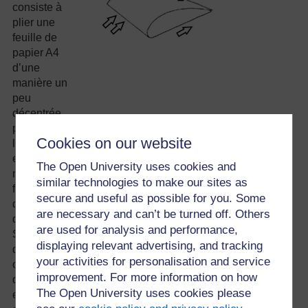
consiste à
plier une
feuille de
papier A4
d’une
manière un
peu
décentrée,
puis de coller
Cookies on our website
les deux
extrémités de
The Open University uses cookies and
manière à
similar technologies to make our sites as
faire une aile
secure and useful as possible for you. Some
d’oiseau ou
are necessary and can’t be turned off. Others
d’avion.
are used for analysis and performance,
Soufflez
displaying relevant advertising, and tracking
directement
your activities for personalisation and service
contre le bord
improvement. For more information on how
qui dépasse
The Open University uses cookies please
et regardez