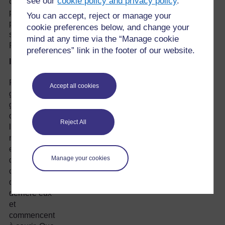
see our
cookie policy and privacy policy
.
ce qui se
passe. Le
You can accept, reject or manage your
papier se
cookie preferences below, and change your
soulève.
mind at any time via the “Manage cookie
Pourquoi ?
preferences” link in the footer of our website.
Indices
Pensez à un
Accept all cookies
groupe de
gens en train
de marcher le
Reject All
long d’une
route. Ils
entendent
Manage your cookies
quelque
chose de
dangereux
derrière eux
et
commencent