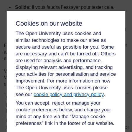
Solide:
Il vous faudra l’essayer pour tester cela.
Combien de temps pouvez-vous l’utiliser avant de
devoir le remplacer ?
Cookies on our website
Assez mou pour être saisi:
Est-ce qu’il vous fait mal
The Open University uses cookies and
aux mains quand vous l’attrapez ?
similar technologies to make our sites as
Enfin, vous devrez établir des notes pour les tests que vous
secure and useful as possible for you. Some
avez déterminés et les essayer pour voir si ça marche (un
are necessary and can’t be turned off. Others
exemple est fourni ci-dessous).
are used for analysis and performance,
displaying relevant advertising, and tracking
Vous devrez créer ce barème au tableau avec vos élèves.
your activities for personalisation and service
Vous pouvez diviser votre classe en groupes – chaque
improvement. For more information on how
groupe étant responsable des scores pour une propriété.
The Open University uses cookies please
see our
cookie policy and privacy policy
.
SCORE
5
4
3
2
You can accept, reject or manage your
pour le
cookie preferences below, and change your
BALLON
mind at any time via the “Manage cookie
Forme et
Passe
Presque,
espaces
ne
preferences” link in the footer of our website.
taille
pratiquement
mais
non
correspon