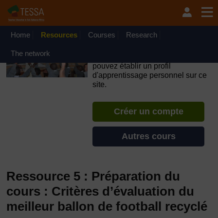
Passer au contenu principal
OpenLearn Create will be unavailable on Wednesday 12
August 2026 from 8am to 10.30am (GMT) due to routine
maintenance.
Home
Resources
Courses
Research
TESSA - Togo
The network
Si vous créez un compte, vous
pouvez établir un profil
d'apprentissage personnel sur ce
site.
Créer un compte
Autres cours
Ressource 5 : Préparation du
cours : Critères d’évaluation du
meilleur ballon de football recyclé