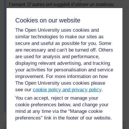
l’aimant. D’autres ont suggéré d’utiliser un matériau
différent dans le noyau. D’autres ont suggéré une plus
grande longueur de câble, plus de bobinage autour du
Cookies on our website
noyau ou l’utilisation de deux fils électriques.
The Open University uses cookies and
Mme Polo a demandé ensuite aux élèves en binômes
similar technologies to make our sites as
de venir à tour de rôle tester leurs idées. Ils ont écrit les
secure and useful as possible for you. Some
résultats dans un tableau au tableau noir. A tour de rôle,
are necessary and can’t be turned off. Others
ils sont tous venus essayer une idée différente jusqu’à
are used for analysis and performance,
ce que toutes les idées aient été testées. Ses élèves
displaying relevant advertising, and tracking
ont recopié les résultats du tableau puis, toujours avec
your activities for personalisation and service
leur partenaire, ils ont essayé de résumer en une
phrase ce qu’ils avaient découvert.
improvement. For more information on how
The Open University uses cookies please
Mme Polo a été très satisfaite de la façon dont les
see our
cookie policy and privacy policy
.
élèves ont tous écouté les idées des uns et des autres
mais elle s’est rendue compte que pour la fois suivante,
You can accept, reject or manage your
elle devra s’assurer que le même nombre de garçons et
cookie preferences below, and change your
de filles participerait aux expériences.
mind at any time via the “Manage cookie
preferences” link in the footer of our website.
Activité clé : Etude des