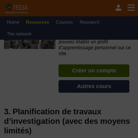
Passer au contenu principal
OpenLearn Create will be unavailable on Wednesday 12
August 2026 from 8am to 10.30am (GMT) due to routine
maintenance.
Home
Resources
Courses
Research
TESSA - Togo
The network
Si vous créez un compte, vous
pouvez établir un profil
d'apprentissage personnel sur ce
site.
Créer un compte
Autres cours
3. Planification de travaux
d’investigation (avec des moyens
limités)