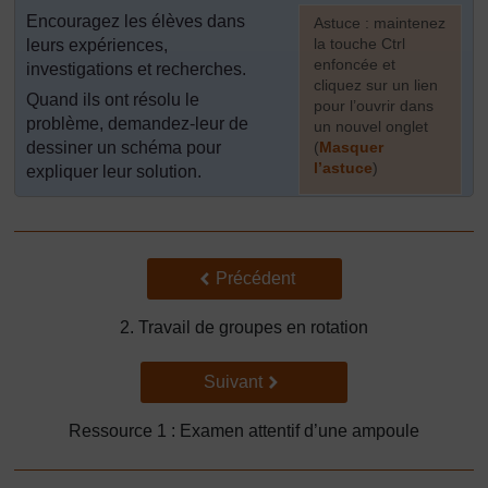
Encouragez les élèves dans
[
Astuce : maintenez
la touche Ctrl
leurs expériences,
enfoncée et
investigations et recherches.
cliquez sur un lien
Quand ils ont résolu le
pour l’ouvrir dans
problème, demandez-leur de
un nouvel onglet
dessiner un schéma pour
(
Masquer
l’astuce
)
expliquer leur solution.
]
Précédent
Précédent
2. Travail de groupes en rotation
Suivant
Suivant
Ressource 1 : Examen attentif d’une ampoule