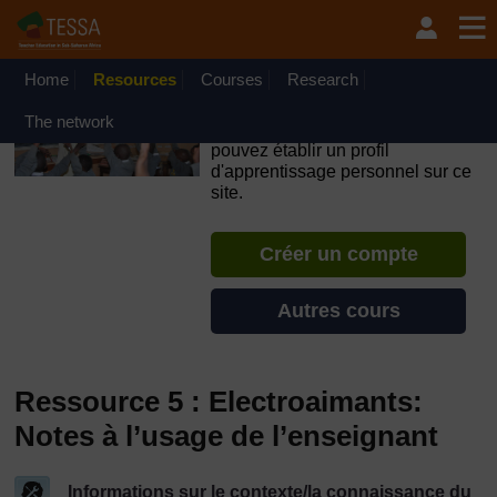
Passer au contenu principal
OpenLearn Create will be unavailable on Wednesday 12
August 2026 from 8am to 10.30am (GMT) due to routine
maintenance.
Home
Resources
Courses
Research
TESSA - Togo
The network
Si vous créez un compte, vous
pouvez établir un profil
d'apprentissage personnel sur ce
site.
Créer un compte
Autres cours
Ressource 5 : Electroaimants:
Notes à l’usage de l’enseignant
Informations sur le contexte/la connaissance du