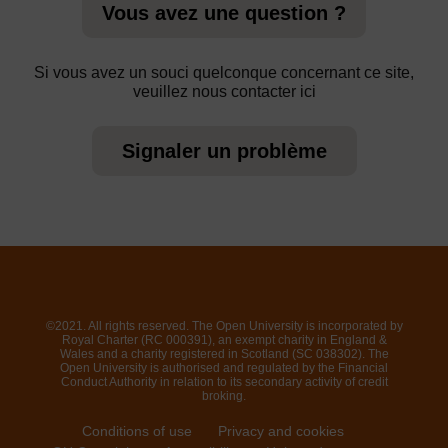
Vous avez une question ?
Si vous avez un souci quelconque concernant ce site,
veuillez nous contacter ici
Signaler un problème
©2021. All rights reserved. The Open University is incorporated by
Royal Charter (RC 000391), an exempt charity in England &
Wales and a charity registered in Scotland (SC 038302). The
Open University is authorised and regulated by the Financial
Conduct Authority in relation to its secondary activity of credit
broking.
Conditions of use
Privacy and cookies