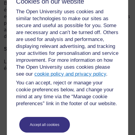
Cookies on our website
Beaucoup d’objets autour de vous comportent des
électroaimants. On les trouve dans les moteurs électriques
The Open University uses cookies and
et dans les haut-parleurs. On utilise des électroaimants très
similar technologies to make our sites as
puissants et de très grande taille dans les casses
secure and useful as possible for you. Some
automobiles et les chantiers de ferraille pour soulever et
are necessary and can’t be turned off. Others
déposer les vieilles voitures et la ferraille.
are used for analysis and performance,
displaying relevant advertising, and tracking
Sonnette électrique
your activities for personalisation and service
improvement. For more information on how
Les sonnettes électriques contiennent également un
The Open University uses cookies please
électroaimant.
see our
cookie policy and privacy policy
.
Quand le courant passe à travers le circuit,
You can accept, reject or manage your
l’électroaimant produit un champ magnétique.
cookie preferences below, and change your
mind at any time via the “Manage cookie
L’électroaimant attire le bras à ressort métallique.
preferences” link in the footer of our website.
Le bras frappe le gong qui produit un son et le circuit
est rompu.
L’électroaimant est désactivé et le bras à ressort
Accept all cookies
retourne à sa position d’origine.