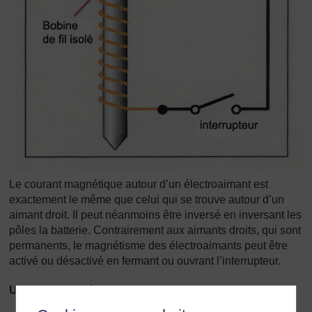
Le courant magnétique autour d’un électroaimant est
exactement le même que celui qui se trouve autour d’un
aimant droit. Il peut néanmoins être inversé en inversant les
pôles la batterie. Contrairement aux aimants droits, qui sont
permanents, le magnétisme des électroaimants peut être
activé ou désactivé en fermant ou ouvrant l’interrupteur.
Utilisation des électroaimants