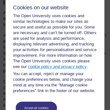
Introduction
Cookies on our website
A quoi correspond une année ? Quelle est la forme
The Open University uses cookies and
de la terre ? Que signifie exactement « le soleil se
similar technologies to make our sites as
lève ? »
secure and useful as possible for you. Some
are necessary and can’t be turned off. Others
Aider les élèves à comprendre comment leur maison
are used for analysis and performance,
et la terre s’inscrivent dans l’environnement plus
displaying relevant advertising, and tracking
large de notre système solaire n’est pas aisé parce
your activities for personalisation and service
que les expériences pratiques et les visites scolaires
improvement. For more information on how
sont exclues. Mais nous pouvons utiliser des
The Open University uses cookies please
modèles pour aider nos élèves à comprendre les
see our
cookie policy and privacy policy
.
principes scientifiques de base.
You can accept, reject or manage your
cookie preferences below, and change your
Cette section a pour objet de développer vos
mind at any time via the “Manage cookie
compétences dans l’utilisation de modèles pour
preferences” link in the footer of our website.
explorer la nuit et le jour, les phases de la lune et
notre système solaire. Ces outils pédagogiques
incluent des modèles physiques (construits à partir
Accept all cookies