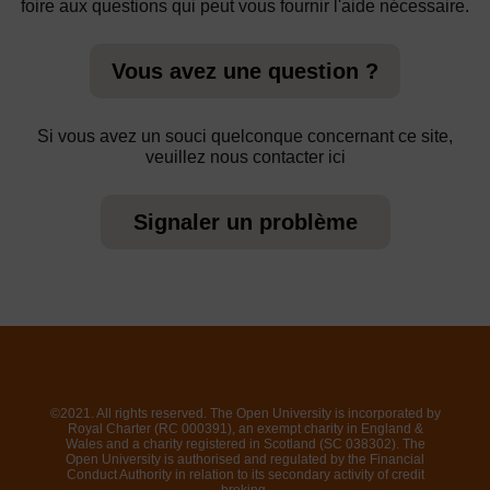
foire aux questions qui peut vous fournir l'aide nécessaire.
Vous avez une question ?
Si vous avez un souci quelconque concernant ce site,
veuillez nous contacter ici
Signaler un problème
©2021. All rights reserved. The Open University is incorporated by
Royal Charter (RC 000391), an exempt charity in England &
Wales and a charity registered in Scotland (SC 038302). The
Open University is authorised and regulated by the Financial
Conduct Authority in relation to its secondary activity of credit
broking.