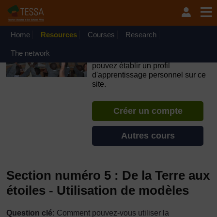
Passer au contenu principal
OpenLearn Create will be unavailable on Wednesday 12
August 2026 from 8am to 10.30am (GMT) due to routine
maintenance.
Home
Resources
Courses
Research
TESSA - Togo
The network
Si vous créez un compte, vous
pouvez établir un profil
d'apprentissage personnel sur ce
site.
Créer un compte
Autres cours
Section numéro 5 : De la Terre aux
étoiles - Utilisation de modèles
Question clé:
Comment pouvez-vous utiliser la