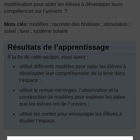
modélisation pour aider les élèves à développer leurs
compétences sur l’univers ?
Mots clés:
modèles ; raconter des histoires ; stimulation ;
soleil ; lune ; système solaire
Résultats de l’apprentissage
À la fin de cette section, vous aurez :
utilisé différents modèles pour aider les élèves à
développer leur compréhension de la terre dans
l’espace ;
utilisé le remue-méninges, l’observation et la
construction de modèles pour explorer les idées
que les élèves ont de l’univers ;
utilisé les contes pour encourager les élèves à
étudier l’espace.