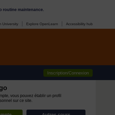
o routine maintenance.
 University
Explore OpenLearn
Accessibility hub
Inscription/Connexion
go
pte, vous pouvez établir un profil
onnel sur ce site.
ompte
Autres cours