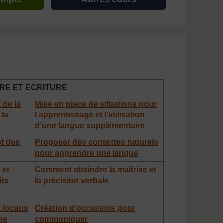
RE ET ECRITURE
 de la
Mise en place de situations pour
la
l’apprentissage et l’utilisation
d’une langue supplémentaire
et des
Proposer des contextes naturels
pour apprendre une langue
 et
Comment atteindre la maîtrise et
its
la précision verbale
x locaux
Création d’occasions pour
ge
communiquer