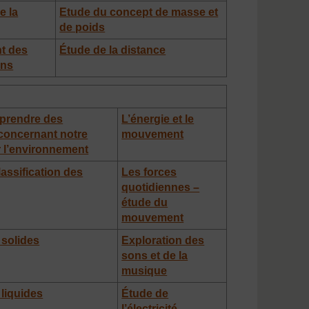
e la
Etude du concept de masse et
de poids
t des
Étude de la distance
ons
prendre des
L’énergie et le
 concernant notre
mouvement
r l’environnement
lassification des
Les forces
quotidiennes –
étude du
mouvement
 solides
Exploration des
sons et de la
musique
liquides
Étude de
l’électricité