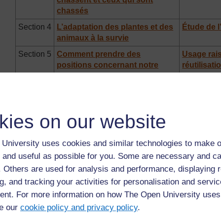
chassés
Section 4
L’adaptation des plantes et des
Étude de l’
animaux à la survie
Section 5
Comment prendre des
Usage rai
positions concernant notre
réutilisat
impact sur l’environnement
SCIENCES HUMAINE
Module
Comprendre les lieux
Étude de l’h
kies on our website
Section 1
Représentation de
Étude des hi
l’environnement local
University uses cookies and similar technologies to make o
 and useful as possible for you. Some are necessary and ca
Section 2
Notions de géographie
Analyser le
f. Others are used for analysis and performance, displaying 
humaine et de distributions
passé
des ressources
g, and tracking your activities for personalisation and servic
nt. For more information on how The Open University uses
Section 3
Étude du temps qu’il fait
Utilisation 
de preuves
e our
cookie policy and privacy policy
.
l’histoire