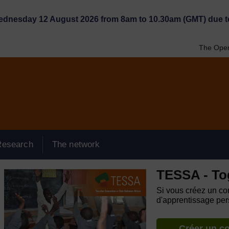
Wednesday 12 August 2026 from 8am to 10.30am (GMT) due t
The Open
Research
The network
TESSA - To
Si vous créez un com
d'apprentissage pers
Créer un c