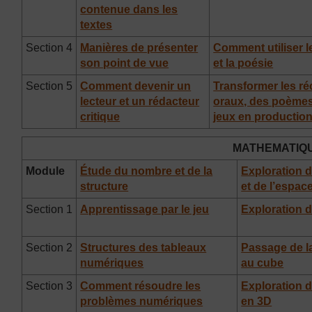
contenue dans les
textes
Section 4
Manières de présenter
Comment utiliser le
son point de vue
et la poésie
Section 5
Comment devenir un
Transformer les ré
lecteur et un rédacteur
oraux, des poèmes
critique
jeux en production
MATHEMATIQ
Module
Étude du nombre et de la
Exploration d
structure
et de l’espac
Section 1
Apprentissage par le jeu
Exploration 
Section 2
Structures des tableaux
Passage de la
numériques
au cube
Section 3
Comment résoudre les
Exploration 
problèmes numériques
en 3D