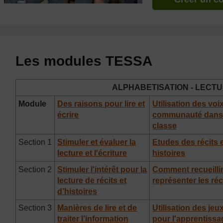
Les modules TESSA
ALPHABETISATION - LECTU
Module
Des raisons pour lire et
Utilisation des voix
écrire
communauté dans 
classe
Section 1
Stimuler et évaluer la
Etudes des récits 
lecture et l'écriture
histoires
Section 2
Stimuler l'intérêt pour la
Comment recueillir
lecture de récits et
représenter les réc
d’histoires
Section 3
Manières de lire et de
Utilisation des jeu
traiter l’information
pour l'apprentissa