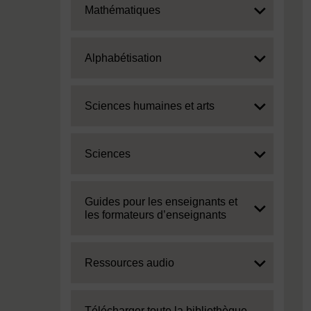
Expand
Mathématiques
Expand
Alphabétisation
Expand
Sciences humaines et arts
Expand
Sciences
Expand
Guides pour les enseignants et
les formateurs d’enseignants
Expand
Ressources audio
Expand
Télécharger toute la bibliothèque