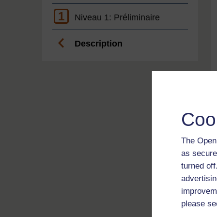
1
Niveau 1: Préliminaire
Description
Coo
The Open 
as secure
turned of
advertisin
improveme
please se