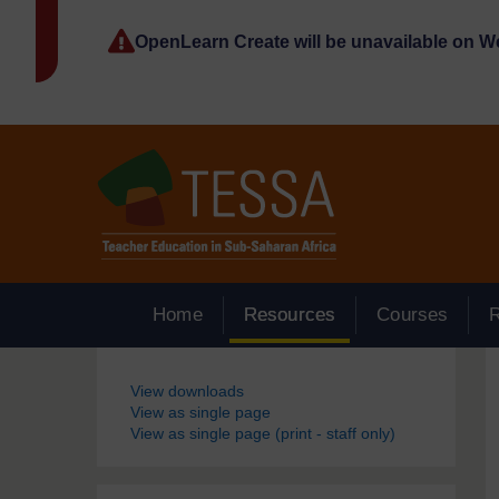
Passer au contenu principal
OpenLearn Create will be unavailable on 
Home
Resources
Courses
Blocs
View downloads
View as single page
View as single page (print - staff only)