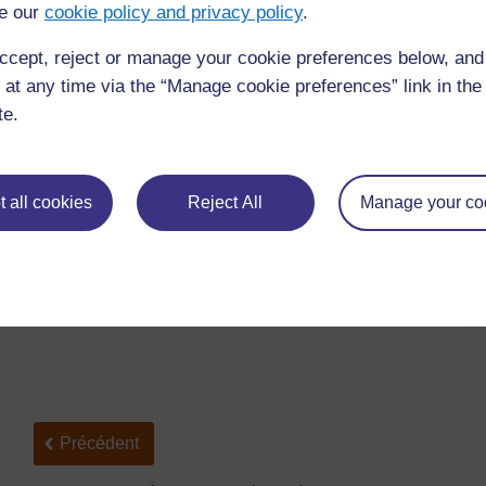
e our
cookie policy and privacy policy
.
Clip TESSA :
Traduire le matériel TESSA
ccept, reject or manage your cookie preferences below, an
Mme Paulina Nghikemba, enseignante en Namibie, voulait e
 at any time via the “Manage cookie preferences” link in the 
Oshindonga mais n’a pu trouver aucun matériel TESSA 
te.
sélectionné une activité TESSA tirée du domaine Alphabét
disponible en anglais. Elle a ensuite traduit certaines p
pour que ses élèves puissent l’utiliser.
 all cookies
Reject All
Manage your co
Précédent
Précédent