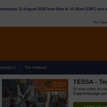
Wednesday 12 August 2026 from 8am to 10.30am (GMT) due t
The Open
Research
The network
TESSA - To
Si vous créez un com
d'apprentissage pers
Créer un c