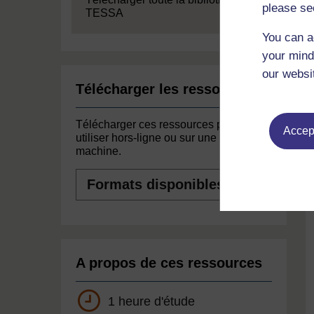
please se
TESSA
You can a
your mind
our websi
Télécharger les ressources
Télécharger ces ressources pour les
Accept
utiliser hors-ligne ou sur une autre
machine.
Formats
disponibles
A propos de ces ressources
1 heure d'étude