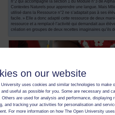
n°2 qui accompagne la section 1 du Module n°3 de Alphabé
Contextes Naturels pour apprendre une langue. Mais Mlle
utilisé dans la Ressource n°2 ne s’adaptait pas à ses élèves
facile. » Elle a donc adapté cette ressource de deux maniè
ressource et a remplacé l’activité qui demandait aux élèves
création en groupes de deux recettes imaginaires qu’ils 
kies on our website
University uses cookies and similar technologies to make o
 and useful as possible for you. Some are necessary and ca
f. Others are used for analysis and performance, displaying 
g, and tracking your activities for personalisation and servic
nt. For more information on how The Open University uses