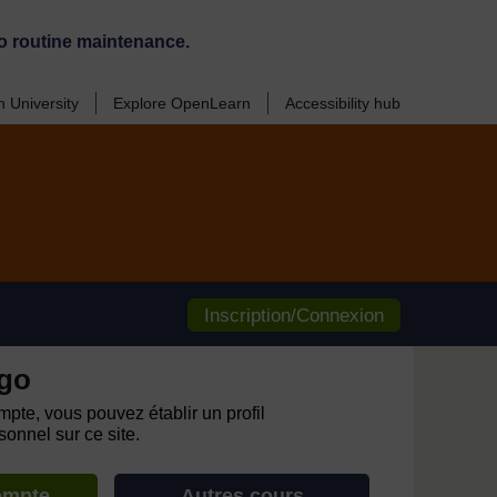
o routine maintenance.
 University
Explore OpenLearn
Accessibility hub
Inscription/Connexion
go
pte, vous pouvez établir un profil
onnel sur ce site.
ompte
Autres cours