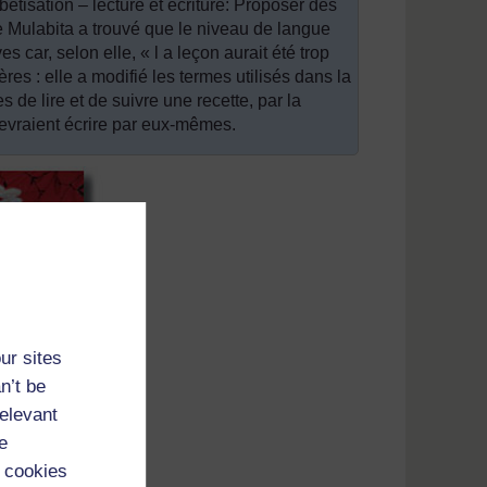
tisation – lecture et écriture: Proposer des
 Mulabita a trouvé que le niveau de langue
 car, selon elle, « l a leçon aurait été trop
res : elle a modifié les termes utilisés dans la
 de lire et de suivre une recette, par la
devraient écrire par eux-mêmes.
ur sites
n’t be
relevant
e
 cookies