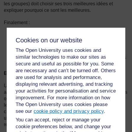
les groupes) doit choisir ses trois meilleures idées et
expliquer pourquoi ce sont les meilleures.
Finalement :
résumez pour la classe ce que les élèves ont fait de
Cookies on our website
bien
The Open University uses cookies and
demandez-leur ce qu’ils ont trouvé utile dans leur
similar technologies to make our sites as
activité. Qu’ont-ils découvert sur le sujet débattu dans
secure and useful as possible for you. Some
le remue-méninges et qu’ils ne savaient pas avant ?
are necessary and can’t be turned off. Others
En quoi consiste une carte conceptuelle ou mentale ?
are used for analysis and performance,
displaying relevant advertising, and tracking
Une carte conceptuelle est un moyen de représenter des
your activities for personalisation and service
aspects clé d’un sujet central. Les cartes mentales sont des
improvement. For more information on how
outils visuels qui aident les élèves à structurer et organiser
The Open University uses cookies please
leur propre réflexion sur un concept ou sur un sujet. Une
see our
cookie policy and privacy policy
.
carte mentale réduit une grande quantité d’informations en
un diagramme facile à comprendre et qui montre les
You can accept, reject or manage your
relations et les tendances entre différents aspects du sujet.
cookie preferences below, and change your