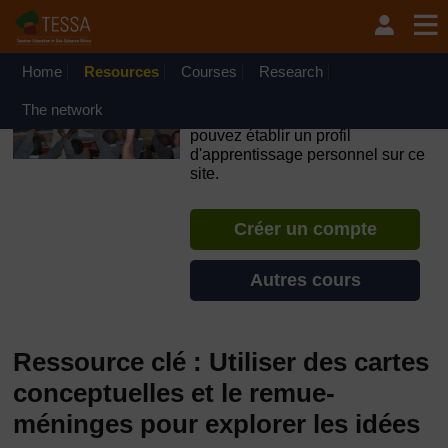
Passer au contenu principal
OpenLearn Create will be unavailable on Wednesday 12
August 2026 from 8am to 10.30am (GMT) due to routine
maintenance.
Home
Resources
Courses
Research
TESSA - Burundi
The network
Si vous créez un compte, vous
pouvez établir un profil
d'apprentissage personnel sur ce
site.
Créer un compte
Autres cours
Ressource clé : Utiliser des cartes
conceptuelles et le remue-
méninges pour explorer les idées