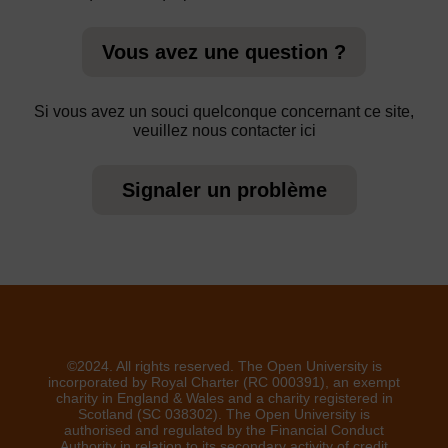
Vous avez une question ?
Si vous avez un souci quelconque concernant ce site,
veuillez nous contacter ici
Signaler un problème
©2024. All rights reserved. The Open University is
incorporated by Royal Charter (RC 000391), an exempt
charity in England & Wales and a charity registered in
Scotland (SC 038302). The Open University is
authorised and regulated by the Financial Conduct
Authority in relation to its secondary activity of credit