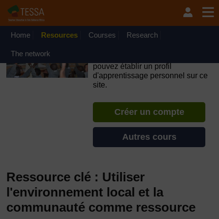
Passer au contenu principal
OpenLearn Create will be unavailable on Wednesday 12
August 2026 from 8am to 10.30am (GMT) due to routine
maintenance.
Home
Resources
Courses
Research
TESSA - Burundi
The network
Si vous créez un compte, vous
pouvez établir un profil
d'apprentissage personnel sur ce
site.
Créer un compte
Autres cours
Ressource clé : Utiliser
l'environnement local et la
communauté comme ressource